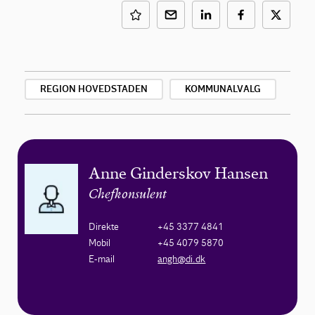
REGION HOVEDSTADEN
KOMMUNALVALG
Anne Ginderskov Hansen
Chefkonsulent
Direkte
+45 3377 4841
Mobil
+45 4079 5870
E-mail
angh@di.dk