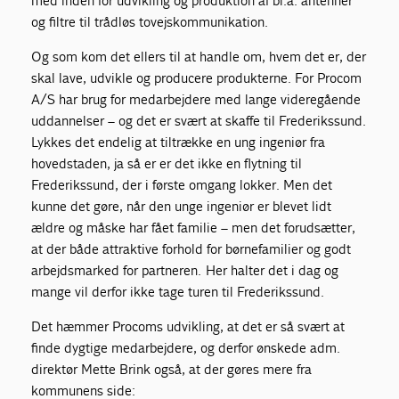
med inden for udvikling og produktion af bl.a. antenner
og filtre til trådløs tovejskommunikation.
Og som kom det ellers til at handle om, hvem det er, der
skal lave, udvikle og producere produkterne. For Procom
A/S har brug for medarbejdere med lange videregående
uddannelser – og det er svært at skaffe til Frederikssund.
Lykkes det endelig at tiltrække en ung ingeniør fra
hovedstaden, ja så er er det ikke en flytning til
Frederikssund, der i første omgang lokker. Men det
kunne det gøre, når den unge ingeniør er blevet lidt
ældre og måske har fået familie – men det forudsætter,
at der både attraktive forhold for børnefamilier og godt
arbejdsmarked for partneren. Her halter det i dag og
mange vil derfor ikke tage turen til Frederikssund.
Det hæmmer Procoms udvikling, at det er så svært at
finde dygtige medarbejdere, og derfor ønskede adm.
direktør Mette Brink også, at der gøres mere fra
kommunens side: