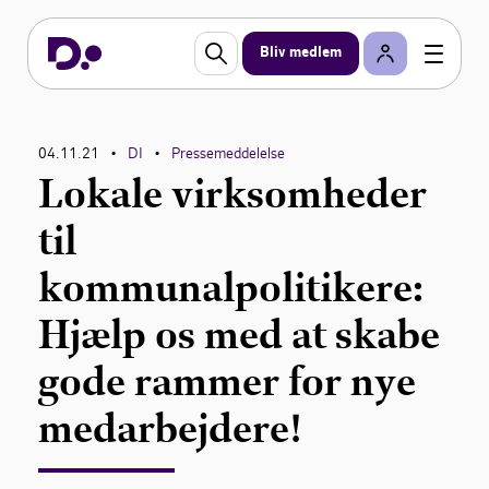
Bliv medlem
04.11.21
DI
Pressemeddelelse
•
•
Lokale virksomheder
til
kommunalpolitikere:
Hjælp os med at skabe
gode rammer for nye
medarbejdere!