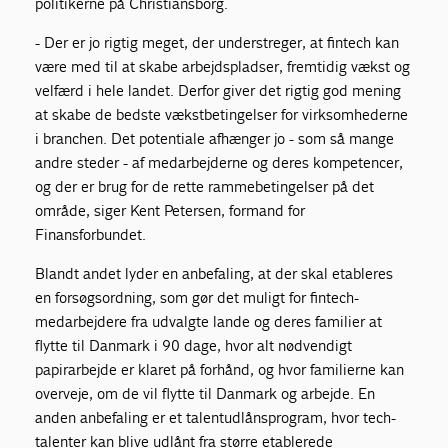
politikerne på Christiansborg.
- Der er jo rigtig meget, der understreger, at fintech kan
være med til at skabe arbejdspladser, fremtidig vækst og
velfærd i hele landet. Derfor giver det rigtig god mening
at skabe de bedste vækstbetingelser for virksomhederne
i branchen. Det potentiale afhænger jo - som så mange
andre steder - af medarbejderne og deres kompetencer,
og der er brug for de rette rammebetingelser på det
område, siger Kent Petersen, formand for
Finansforbundet.
Blandt andet lyder en anbefaling, at der skal etableres
en forsøgsordning, som gør det muligt for fintech-
medarbejdere fra udvalgte lande og deres familier at
flytte til Danmark i 90 dage, hvor alt nødvendigt
papirarbejde er klaret på forhånd, og hvor familierne kan
overveje, om de vil flytte til Danmark og arbejde. En
anden anbefaling er et talentudlånsprogram, hvor tech-
talenter kan blive udlånt fra større etablerede