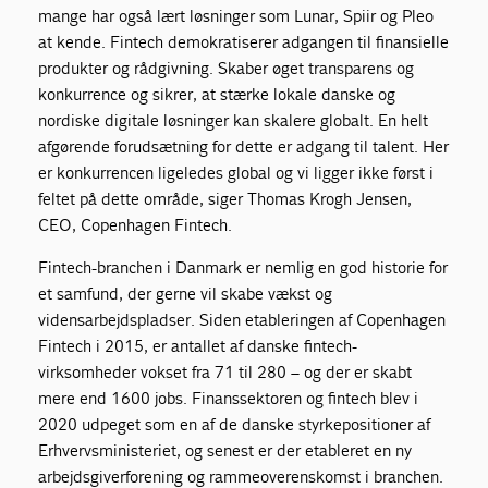
mange har også lært løsninger som Lunar, Spiir og Pleo
at kende. Fintech demokratiserer adgangen til finansielle
produkter og rådgivning. Skaber øget transparens og
konkurrence og sikrer, at stærke lokale danske og
nordiske digitale løsninger kan skalere globalt. En helt
afgørende forudsætning for dette er adgang til talent. Her
er konkurrencen ligeledes global og vi ligger ikke først i
feltet på dette område, siger Thomas Krogh Jensen,
CEO, Copenhagen Fintech.
Fintech-branchen i Danmark er nemlig en god historie for
et samfund, der gerne vil skabe vækst og
vidensarbejdspladser. Siden etableringen af Copenhagen
Fintech i 2015, er antallet af danske fintech-
virksomheder vokset fra 71 til 280 – og der er skabt
mere end 1600 jobs. Finanssektoren og fintech blev i
2020 udpeget som en af de danske styrkepositioner af
Erhvervsministeriet, og senest er der etableret en ny
arbejdsgiverforening og rammeoverenskomst i branchen.