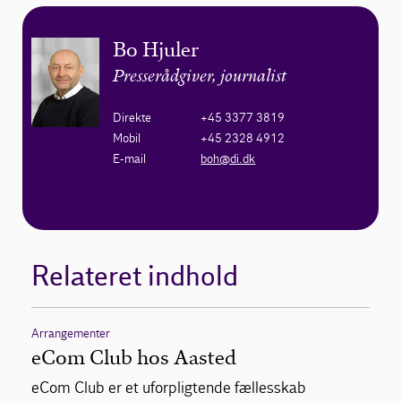
Bo Hjuler
Presserådgiver, journalist
Direkte
+45 3377 3819
Mobil
+45 2328 4912
E-mail
boh@di.dk
Relateret indhold
Arrangementer
eCom Club hos Aasted
eCom Club er et uforpligtende fællesskab