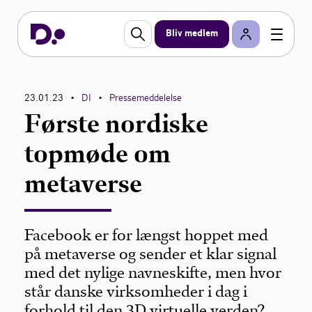
Bliv medlem
23.01.23
DI
Pressemeddelelse
•
•
Første nordiske
topmøde om
metaverse
Facebook er for længst hoppet med
på metaverse og sender et klar signal
med det nylige navneskifte, men hvor
står danske virksomheder i dag i
forhold til den 3D virtuelle verden?