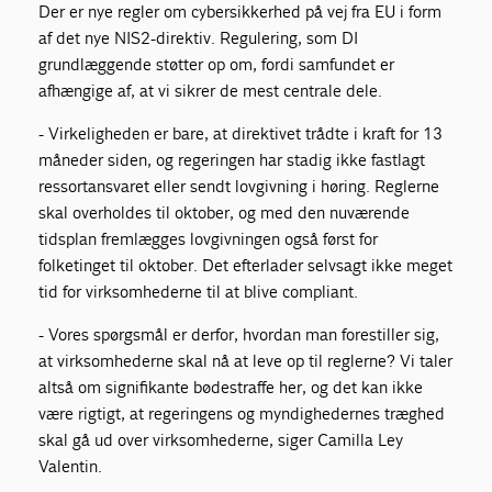
Der er nye regler om cybersikkerhed på vej fra EU i form
af det nye NIS2-direktiv. Regulering, som DI
grundlæggende støtter op om, fordi samfundet er
afhængige af, at vi sikrer de mest centrale dele.
- Virkeligheden er bare, at direktivet trådte i kraft for 13
måneder siden, og regeringen har stadig ikke fastlagt
ressortansvaret eller sendt lovgivning i høring. Reglerne
skal overholdes til oktober, og med den nuværende
tidsplan fremlægges lovgivningen også først for
folketinget til oktober. Det efterlader selvsagt ikke meget
tid for virksomhederne til at blive compliant.
- Vores spørgsmål er derfor, hvordan man forestiller sig,
at virksomhederne skal nå at leve op til reglerne? Vi taler
altså om signifikante bødestraffe her, og det kan ikke
være rigtigt, at regeringens og myndighedernes træghed
skal gå ud over virksomhederne, siger Camilla Ley
Valentin.