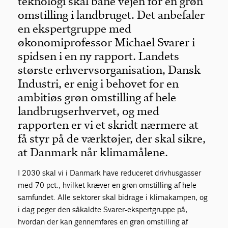
teknologi skal bane vejen for en grøn
omstilling i landbruget. Det anbefaler
en ekspertgruppe med
økonomiprofessor Michael Svarer i
spidsen i en ny rapport. Landets
største erhvervsorganisation, Dansk
Industri, er enig i behovet for en
ambitiøs grøn omstilling af hele
landbrugserhvervet, og med
rapporten er vi et skridt nærmere at
få styr på de værktøjer, der skal sikre,
at Danmark når klimamålene.
I 2030 skal vi i Danmark have reduceret drivhusgasser
med 70 pct., hvilket kræver en grøn omstilling af hele
samfundet. Alle sektorer skal bidrage i klimakampen, og
i dag peger den såkaldte Svarer-ekspertgruppe på,
hvordan der kan gennemføres en grøn omstilling af