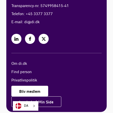
Transparency-nr. 5749958415-41
Telefon: +45 3377 3377
E-mail:
di@di.dk
Om di.dk
Find person
Privatlivspolitik
Bliv medlem
Log ind på Min Side
DA