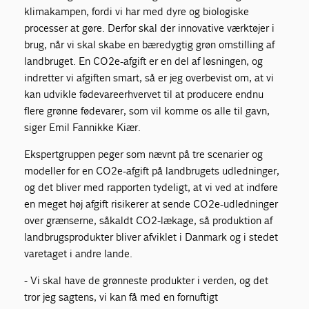
klimakampen, fordi vi har med dyre og biologiske
processer at gøre. Derfor skal der innovative værktøjer i
brug, når vi skal skabe en bæredygtig grøn omstilling af
landbruget. En CO2e-afgift er en del af løsningen, og
indretter vi afgiften smart, så er jeg overbevist om, at vi
kan udvikle fødevareerhvervet til at producere endnu
flere grønne fødevarer, som vil komme os alle til gavn,
siger Emil Fannikke Kiær.
Ekspertgruppen peger som nævnt på tre scenarier og
modeller for en CO2e-afgift på landbrugets udledninger,
og det bliver med rapporten tydeligt, at vi ved at indføre
en meget høj afgift risikerer at sende CO2e-udledninger
over grænserne, såkaldt CO2-lækage, så produktion af
landbrugsprodukter bliver afviklet i Danmark og i stedet
varetaget i andre lande.
- Vi skal have de grønneste produkter i verden, og det
tror jeg sagtens, vi kan få med en fornuftigt