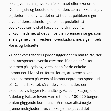
ikke giver mening hverken for klimaet eller økonomien.
Den billigste og bedste energi er den, som vi ikke bruger,
og derfor mener vi, at det er på tide, at politikerne gør
alvor af deres udmeldinger om, at prisloftet på
overskudsvarme skal kasseres, fordi vi ved fra
virksomhederne, at det simpelthen bremser mange, som
ellers gerne ville investere i overskudsvarme, siger Troels
Ranis og fortsætter:
- Under vores fødder i jorden ligger der en masse rør, der
kan transportere overskudsvarme. Men de er flettet
sammen på kryds og tværs inden for de enkelte
kommuner. Hvis vi nu forestiller os, at rørene bliver
koblet sammen på tværs af kommunegrænser spredt ud
på Danmarkskortet, så vil de virksomheder, der
eksempelvis ligger i Kalundborg, Aalborg, Esbjerg eller
Nykøbing Falster levere varme til flere 100.000 borgere i
omkringliggende kommuner. Vi misser altså nogle
grønne muligheder, hvis vi ikke gør noget ved det.