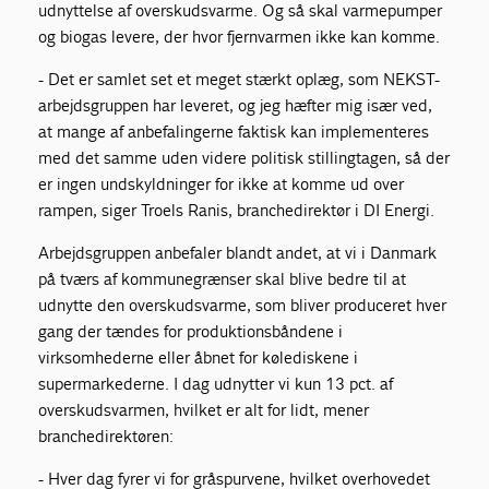
udnyttelse af overskudsvarme. Og så skal varmepumper
og biogas levere, der hvor fjernvarmen ikke kan komme.
- Det er samlet set et meget stærkt oplæg, som NEKST-
arbejdsgruppen har leveret, og jeg hæfter mig især ved,
at mange af anbefalingerne faktisk kan implementeres
med det samme uden videre politisk stillingtagen, så der
er ingen undskyldninger for ikke at komme ud over
rampen, siger Troels Ranis, branchedirektør i DI Energi.
Arbejdsgruppen anbefaler blandt andet, at vi i Danmark
på tværs af kommunegrænser skal blive bedre til at
udnytte den overskudsvarme, som bliver produceret hver
gang der tændes for produktionsbåndene i
virksomhederne eller åbnet for kølediskene i
supermarkederne. I dag udnytter vi kun 13 pct. af
overskudsvarmen, hvilket er alt for lidt, mener
branchedirektøren:
- Hver dag fyrer vi for gråspurvene, hvilket overhovedet