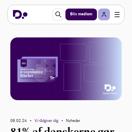
Bliv medlem
08.02.24
Vi rådgiver dig
Nyheder
•
•
81% af danskerne gør