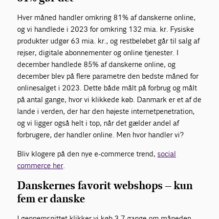
Hver måned handler omkring 81% af danskerne online,
og vi handlede i 2023 for omkring 132 mia. kr. Fysiske
produkter udgør 63 mia. kr., og restbeløbet går til salg af
rejser, digitale abonnementer og online tjenester. I
december handlede 85% af danskerne online, og
december blev på flere parametre den bedste måned for
onlinesalget i 2023. Dette både målt på forbrug og målt
på antal gange, hvor vi klikkede køb. Danmark er et af de
lande i verden, der har den højeste internetpenetration,
og vi ligger også helt i top, når det gælder andel af
forbrugere, der handler online. Men hvor handler vi?
Bliv klogere på den nye e-commerce trend,
social
commerce her
.
Danskernes favorit webshops – kun
fem er danske
I gennemsnittet klikker vi køb 3,7 gange om måneden,