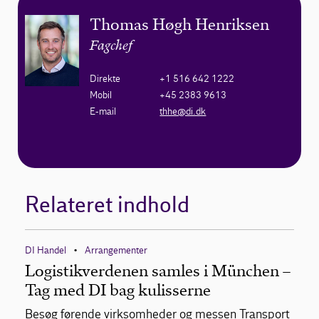
Thomas Høgh Henriksen
Fagchef
Direkte
+1 516 642 1222
Mobil
+45 2383 9613
E-mail
thhe@di.dk
Relateret indhold
DI Handel
Arrangementer
•
Logistikverdenen samles i München –
Tag med DI bag kulisserne
Besøg førende virksomheder og messen Transport