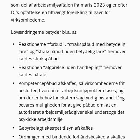
som del af arbejdsmiljøaftalen fra marts 2023 og er efter
DI’s opfattelse en tiltrængt forenkling til gavn for
virksomhederne.
Lovændringerne betyder bl.a. at:
Reaktionerne “forbud”, “strakspåbud med betydelig
fare” og “strakspåbud uden betydelig fare” fremover
kaldes strakspåbud
Reaktionen “afgørelse uden handlepligt” fremover
kaldes påtale
Kompetencepåbud afskaffes, så virksomhederne frit
beslutter, hvordan et arbejdsmiljøproblem løses, og
om der er behov for ekstern sagkyndig bistand. Dog
bevares muligheden for at give påbud om, at en
autoriseret arbejdsmiljørådgiver skal undersøge det
psykiske arbejdsmiljø
Gebyrbelagt skærpet tilsyn afskaffes
Ordningen med bindende forhåndsbesked afskaffes