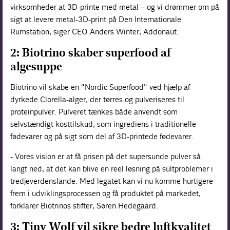
virksomheder at 3D-printe med metal – og vi drømmer om på
sigt at levere metal-3D-print på Den Internationale
Rumstation, siger CEO Anders Winter, Addonaut.
2: Biotrino skaber superfood af
algesuppe
Biotrino vil skabe en "Nordic Superfood" ved hjælp af
dyrkede Clorella-alger, der tørres og pulveriseres til
proteinpulver. Pulveret tænkes både anvendt som
selvstændigt kosttilskud, som ingrediens i traditionelle
fødevarer og på sigt som del af 3D-printede fødevarer.
- Vores vision er at få prisen på det supersunde pulver så
langt ned, at det kan blive en reel løsning på sultproblemer i
tredjeverdenslande. Med legatet kan vi nu komme hurtigere
frem i udviklingsprocessen og få produktet på markedet,
forklarer Biotrinos stifter, Søren Hedegaard.
3: Tiny Wolf vil sikre bedre luftkvalitet