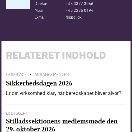
Direkte
+45 3377 3066
Mobil
+45 2226 0194
E-mail
fbi@di.dk
RELATERET INDHOLD
DI SERVICE
ARRANGEMENTER
•
Sikkerhedsdagen 2026
Er din virksomhed klar, når beredskabet bliver alvor?
DI BYGGERI
Stilladssektionens medlemsmøde den
29. oktober 2026