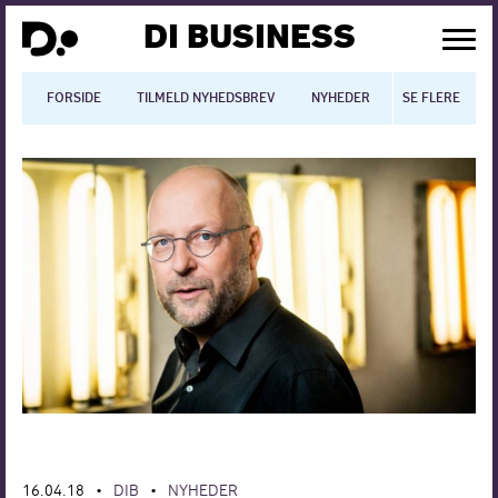
DI BUSINESS
FORSIDE
TILMELD NYHEDSBREV
NYHEDER
SE FLERE
BLOGS
N
Dansk økonomi
Digitalisering
International økonomi
Arbejdsmiljø
Arbejdsmarkedet
Uddannelse
Europapolitik
16.04.18
DIB
NYHEDER
•
•