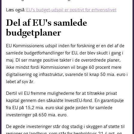
Læs også:
EU's budget-udspil er positivt for erhvervslivet
Del af EU's samlede
budgetplaner
EU Kommissionens udspil inden for forskning er en del af de
samlede budgetforhandlinger for EU, der blev skudt i gang i
maj. DI ser mange positive takter i de overordnede planer,
ikke mindst fordi Kommissionen vil bruge 60 procent mere
digitalisering og infrastruktur, svarende til knap 50 mia. euro i
løbet af syv år.
Dertil vil EU fremme mulighederne for at tiltrække privat
kapital gennem den såkaldte InvestEU-fond. En garantipulje
fra EU på 15,2 mia. euro skal gøde jorden for samlede
investeringer på 650 mia. euro.
De øgede investeringer står dog stadig i skyggen af støtte til
regioner og landbrug, som står for henholdsvis 21,4 pct. og