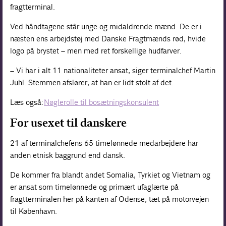
fragtterminal.
Ved håndtagene står unge og midaldrende mænd. De er i
næsten ens arbejdstøj med
Danske Fragtmænds
rød, hvide
logo på brystet – men med ret forskellige hudfarver.
– Vi har i alt 11 nationaliteter ansat, siger terminalchef Martin
Juhl. Stemmen afslører, at han er lidt stolt af det.
Læs også:
Nøglerolle til bosætningskonsulent
For usexet til danskere
21 af terminalchefens 65 timelønnede medarbejdere har
anden etnisk baggrund end dansk.
De kommer fra blandt andet Somalia, Tyrkiet og Vietnam og
er ansat som timelønnede og primært ufaglærte på
fragtterminalen her på kanten af Odense, tæt på motorvejen
til København.