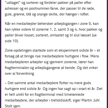
”udtaget” og sorterer og fordeler pakker på paller efter
adresser og en postnummer-farve, der passer til de røde,
gule, grønne, blå og orange skilte, der hænger i loftet.
Når en medarbejder behersker arbejdsgangen i zone 0, kan
han rykke videre til zonerne 1, 2, samt 3 og 4, hvor pakker og
paller bliver losset, sorteret, omlastet og til slut læsset (se
side 10).
Zone-opdelingen startede som et eksperiment sidste år – et
forsøg på at bringe nye medarbejdere hurtigere i flow. Mens
medarbejderen arbejder sig igennem zonerne, lærer han
fragtterminalen og arbejdsgangene at kende. Og det virker
over al forventning.
– Det samme antal medarbejdere flytter nu mere gods
hurtigere end sidste år. Og ingen har sagt op i snart et år. Det
er helt unikt for en fragtterminal med timelønnede
medarbejdere, der arbejder i treholdsskift, siger Martin Juhl.
Stolt igen.