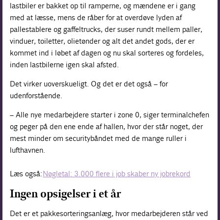
lastbiler er bakket op til ramperne, og mændene er i gang
med at læsse, mens de råber for at overdøve lyden af
pallestablere og gaffeltrucks, der suser rundt mellem paller,
vinduer, toiletter, olietønder og alt det andet gods, der er
kommet ind i løbet af dagen og nu skal sorteres og fordeles,
inden lastbilerne igen skal afsted.
Det virker uoverskueligt. Og det er det også – for
udenforstående.
– Alle nye medarbejdere starter i zone 0, siger terminalchefen
og peger på den ene ende af hallen, hvor der står noget, der
mest minder om securitybåndet med de mange ruller i
lufthavnen.
Læs også:
Nøgletal: 3.000 flere i job skaber ny jobrekord
Ingen opsigelser i et år
Det er et pakkesorteringsanlæg, hvor medarbejderen står ved