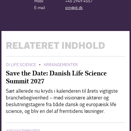
Mobil
+45 2949 4557
E-mail
snn@di.dk
RELATERET INDHOLD
DI LIFE SCIENCE
ARRANGEMENTER
•
Save the Date: Danish Life Science
Summit 2027
Sæt allerede nu kryds i kalenderen til årets vigtigste
branchebegivenhed – mød visionære aktører og
beslutningstagere fra både dansk og europæisk life
science, og bliv en del af fremtidens løsninger.