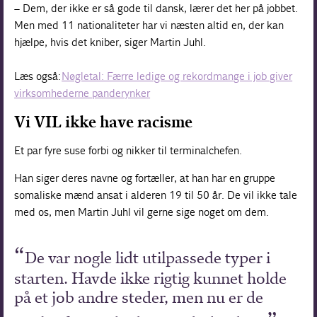
– Dem, der ikke er så gode til dansk, lærer det her på jobbet.
Men med 11 nationaliteter har vi næsten altid en, der kan
hjælpe, hvis det kniber, siger Martin Juhl.
Læs også:
Nøgletal: Færre ledige og rekordmange i job giver
virksomhederne panderynker
Vi VIL ikke have racisme
Et par fyre suse forbi og nikker til terminalchefen.
Han siger deres navne og fortæller, at han har en gruppe
somaliske mænd ansat i alderen 19 til 50 år. De vil ikke tale
med os, men Martin Juhl vil gerne sige noget om dem.
De var nogle lidt utilpassede typer i
starten. Havde ikke rigtig kunnet holde
på et job andre steder, men nu er de