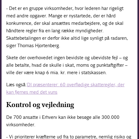
- Det er en gruppe virksomheder, hvor lederen har rigeligt
med andre opgaver. Mange er nystartede, der er hård
konkurrence, der skal ansættes medarbejdere, og de skal
håndtere regler fra en lang række myndigheder.
Skattebetalingen er derfor ikke altid lige synligt på radaren,
siger Thomas Hjortenberg.
Skete der overhovedet ingen bevidste og ubevidste fejl – og
alle betalte, hvad de skulle i skat, moms og punktaftgifter –
ville der være knap 6 mia. kr. mere i statskassen.
Læs også:
DI præsenterer: 60 overflødige skatteregler, der
kan fjernes med det vuns
Kontrol og vejledning
De 700 ansatte i Erhverv kan ikke besøge alle 300.000
virksomheder.
- Vi prioriterer kræfterne ud fra to parametre, nemlig risiko og