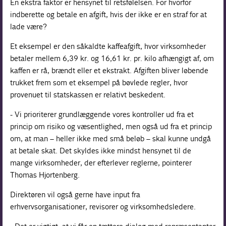
En ekstra faktor er hensynet til retsfølelsen. For hvorfor
indberette og betale en afgift, hvis der ikke er en straf for at
lade være?
Et eksempel er den såkaldte kaffeafgift, hvor virksomheder
betaler mellem 6,39 kr. og 16,61 kr. pr. kilo afhængigt af, om
kaffen er rå, brændt eller et ekstrakt. Afgiften bliver løbende
trukket frem som et eksempel på bøvlede regler, hvor
provenuet til statskassen er relativt beskedent.
- Vi prioriterer grundlæggende vores kontroller ud fra et
princip om risiko og væsentlighed, men også ud fra et princip
om, at man – heller ikke med små beløb – skal kunne undgå
at betale skat. Det skyldes ikke mindst hensynet til de
mange virksomheder, der efterlever reglerne, pointerer
Thomas Hjortenberg.
Direktøren vil også gerne have input fra
erhvervsorganisationer, revisorer og virksomhedsledere.