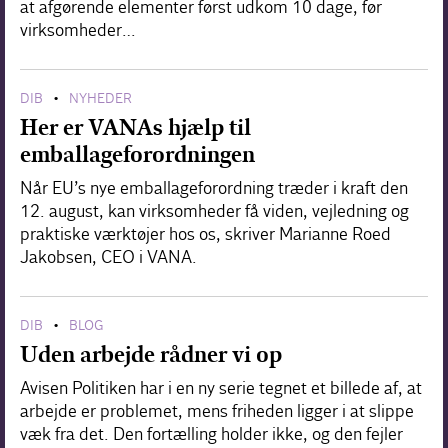
at afgørende elementer først udkom 10 dage, før
virksomheder…
DIB
NYHEDER
•
Her er VANAs hjælp til
emballageforordningen
Når EU’s nye emballageforordning træder i kraft den
12. august, kan virksomheder få viden, vejledning og
praktiske værktøjer hos os, skriver Marianne Roed
Jakobsen, CEO i VANA.
DIB
BLOG
•
Uden arbejde rådner vi op
Avisen Politiken har i en ny serie tegnet et billede af, at
arbejde er problemet, mens friheden ligger i at slippe
væk fra det. Den fortælling holder ikke, og den fejler