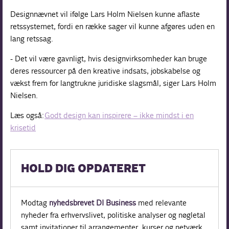
Designnævnet vil ifølge Lars Holm Nielsen kunne aflaste
retssystemet, fordi en række sager vil kunne afgøres uden en
lang retssag.
- Det vil være gavnligt, hvis designvirksomheder kan bruge
deres ressourcer på den kreative indsats, jobskabelse og
vækst frem for langtrukne juridiske slagsmål, siger Lars Holm
Nielsen.
Læs også:
Godt design kan inspirere – ikke mindst i en
krisetid
HOLD DIG OPDATERET
Modtag
nyhedsbrevet DI Business
med relevante
nyheder fra erhvervslivet, politiske analyser og nøgletal
samt invitationer til arrangementer, kurser og netværk