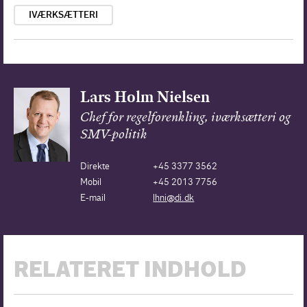
IVÆRKSÆTTERI
Lars Holm Nielsen
Chef for regelforenkling, iværksætteri og
SMV-politik
Direkte
+45 3377 3562
Mobil
+45 2013 7756
E-mail
lhni@di.dk
RELATERET INDHOLD