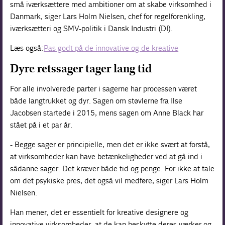
små iværksættere med ambitioner om at skabe virksomhed i
Danmark, siger Lars Holm Nielsen, chef for regelforenkling,
iværksætteri og SMV-politik i Dansk Industri (DI).
Læs også:
Pas godt på de innovative og de kreative
Dyre retssager tager lang tid
For alle involverede parter i sagerne har processen været
både langtrukket og dyr. Sagen om støvlerne fra Ilse
Jacobsen startede i 2015, mens sagen om Anne Black har
stået på i et par år.
- Begge sager er principielle, men det er ikke svært at forstå,
at virksomheder kan have betænkeligheder ved at gå ind i
sådanne sager. Det kræver både tid og penge. For ikke at tale
om det psykiske pres, det også vil medføre, siger Lars Holm
Nielsen.
Han mener, det er essentielt for kreative designere og
innovative virksomheder, at de kan beskytte deres værker og