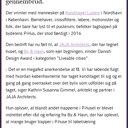
gennembrud.
Der vrimler med mennesker på
Konditaget Lüders
i Nordhavn
i København. Børnehaver, crossfittere, løbere, motionister og
folk, der bare har lyst til et pusterum, befolker tagtoppen på
bydelens P-Hus, der stod færdigt i 2016.
Den bedrift har nu ført til, at
JAJA Architects
, der har tegnet
huset, og
By & Havn
, som ejer bygningen, vinder Danish
Design Award i kategorien ”Liveable cities”.
- Det er en megafed anerkendelse at få. Vi har løbende fulgt
med hvordan københavnerne har taget konditaget til sig og er
gang på gang overrasket over det byliv som udfolder sig på
taget, siger Kathrin Susanna Gimmel, arkitekt og partner i
JAJA Architects.
Hun oplyser, at blandt andet trapperne i P-huset er blevet
indrettet efter råd og erfaring fra By & Havn, der har oplevet,
at mange bruger trapper i P-huse til løbetræning.