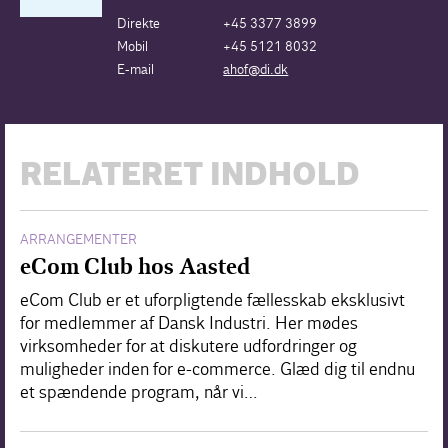
Direkte
+45 3377 3899
Mobil
+45 5121 8032
E-mail
ahof@di.dk
RELATERET INDHOLD
ARRANGEMENTER
eCom Club hos Aasted
eCom Club er et uforpligtende fællesskab eksklusivt
for medlemmer af Dansk Industri. Her mødes
virksomheder for at diskutere udfordringer og
muligheder inden for e-commerce. Glæd dig til endnu
et spændende program, når vi…