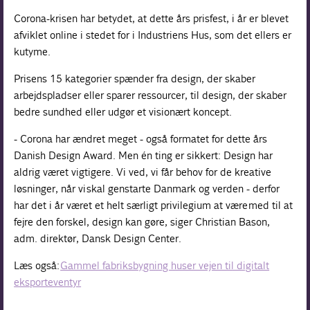
Corona-krisen har betydet, at dette års prisfest, i år er blevet
afviklet online i stedet for i Industriens Hus, som det ellers er
kutyme.
Prisens 15 kategorier spænder fra design, der skaber
arbejdspladser eller sparer ressourcer, til design, der skaber
bedre sundhed eller udgør et visionært koncept.
- Corona har ændret meget - også formatet for dette års
Danish Design Award. Men én ting er sikkert: Design har
aldrig været vigtigere. Vi ved, vi får behov for de kreative
løsninger, når vi skal genstarte Danmark og verden - derfor
har det i år været et helt særligt privilegium at være med til at
fejre den forskel, design kan gøre, siger Christian Bason,
adm. direktør, Dansk Design Center.
Læs også:
Gammel fabriksbygning huser vejen til digitalt
eksporteventyr