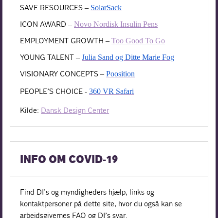
SAVE RESOURCES
–
SolarSack
ICON AWARD
–
Novo Nordisk Insulin Pens
EMPLOYMENT GROWTH
–
Too Good To Go
YOUNG TALENT
–
Julia Sand og Ditte Marie Fog
VISIONARY CONCEPTS
–
Poosition
PEOPLE’S CHOICE -
360 VR Safari
Kilde:
Dansk Design Center
INFO OM COVID-19
Find DI’s og myndigheders hjælp, links og
kontaktpersoner på dette site, hvor du også kan se
arbejdsgivernes FAQ og DI’s svar.