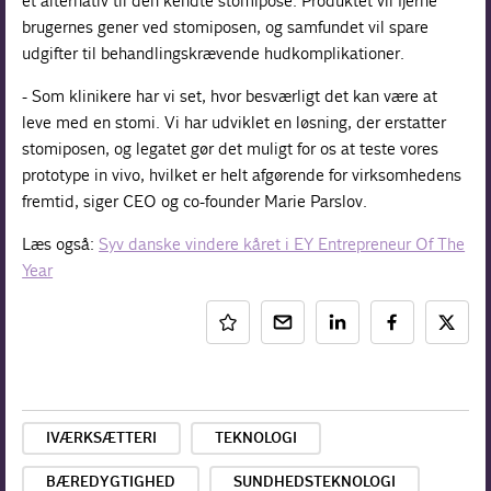
et alternativ til den kendte stomipose. Produktet vil fjerne
brugernes gener ved stomiposen, og samfundet vil spare
udgifter til behandlingskrævende hudkomplikationer.
- Som klinikere har vi set, hvor besværligt det kan være at
leve med en stomi. Vi har udviklet en løsning, der erstatter
stomiposen, og legatet gør det muligt for os at teste vores
prototype in vivo, hvilket er helt afgørende for virksomhedens
fremtid, siger CEO og co-founder Marie Parslov.
Læs også:
Syv danske vindere kåret i EY Entrepreneur Of The
Year
IVÆRKSÆTTERI
TEKNOLOGI
BÆREDYGTIGHED
SUNDHEDSTEKNOLOGI