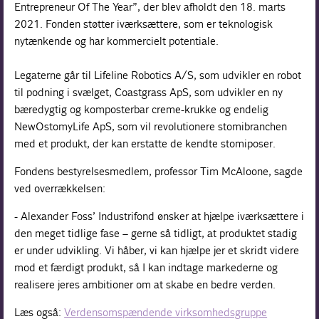
Entrepreneur Of The Year”, der blev afholdt den 18. marts
2021. Fonden støtter iværksættere, som er teknologisk
nytænkende og har kommercielt potentiale.
Legaterne går til Lifeline Robotics A/S, som udvikler en robot
til podning i svælget, Coastgrass ApS, som udvikler en ny
bæredygtig og komposterbar creme-krukke og endelig
NewOstomyLife ApS, som vil revolutionere stomibranchen
med et produkt, der kan erstatte de kendte stomiposer.
Fondens bestyrelsesmedlem, professor Tim McAloone, sagde
ved overrækkelsen:
- Alexander Foss’ Industrifond ønsker at hjælpe iværksættere i
den meget tidlige fase – gerne så tidligt, at produktet stadig
er under udvikling. Vi håber, vi kan hjælpe jer et skridt videre
mod et færdigt produkt, så I kan indtage markederne og
realisere jeres ambitioner om at skabe en bedre verden.
Læs også:
Verdensomspændende virksomhedsgruppe