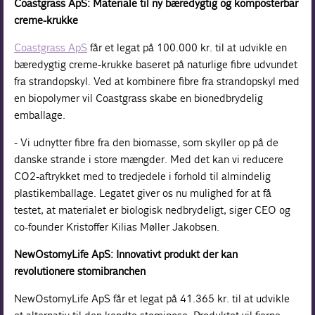
Coastgrass ApS: Materiale til ny bæredygtig og komposterbar
creme-krukke
Coastgrass ApS
får et legat på 100.000 kr. til at udvikle en
bæredygtig creme-krukke baseret på naturlige fibre udvundet
fra strandopskyl. Ved at kombinere fibre fra strandopskyl med
en biopolymer vil Coastgrass skabe en bionedbrydelig
emballage.
- Vi udnytter fibre fra den biomasse, som skyller op på de
danske strande i store mængder. Med det kan vi reducere
CO2-aftrykket med to tredjedele i forhold til almindelig
plastikemballage. Legatet giver os nu mulighed for at få
testet, at materialet er biologisk nedbrydeligt, siger CEO og
co-founder Kristoffer Kilias Møller Jakobsen.
NewOstomyLife ApS: Innovativt produkt der kan
revolutionere stomibranchen
NewOstomyLife ApS får et legat på 41.365 kr. til at udvikle