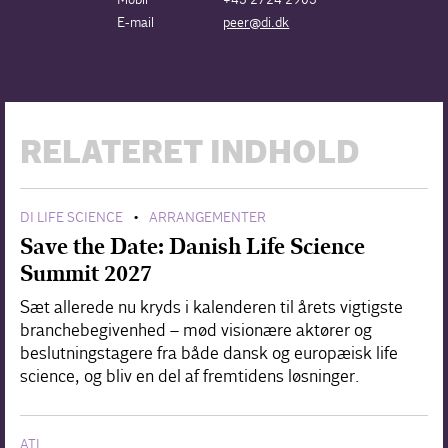
E-mail
peer@di.dk
RELATERET INDHOLD
DI LIFE SCIENCE
ARRANGEMENTER
•
Save the Date: Danish Life Science
Summit 2027
Sæt allerede nu kryds i kalenderen til årets vigtigste
branchebegivenhed – mød visionære aktører og
beslutningstagere fra både dansk og europæisk life
science, og bliv en del af fremtidens løsninger.
ATL