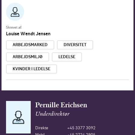
Skrevet af:
Louise Wendt Jensen
ARBEJDSMARKED
DIVERSITET
ARBEJDSMILJØ
LEDELSE
KVINDER I LEDELSE
Pernille Erichsen
Underdirektør
Direkte
+45 3377 3092
Mobil
+45 2724 2905