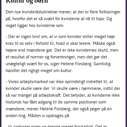
Kultur og børn
Den nye kvinderådsdirektør mener, at der er flere forklaringer
på, hvorfor det er så svært for kvinderne at nå til tops. Og
noget ligger hos kvinderne selv
- Der er ingen tvivl om, at vi som kvinder stiller meget høje
krav til os selv i forhold til, hvad vi skal levere. Måske også
højere end mændene gør. Det er ikke kvindernes skyld, men
et resultat af normer og forventninger, men det gør det
unægteligt svært for os, siger Helene Forsberg. Samtidig
handler det rigtigt meget om kultur.
- Vores arbejdsmarked var ikke oprindeligt indrettet til, at
kvinder skulle være der. Vi skulle være i hjemmene, indtil der
så var mangel på arbejdskraft. Det betyder, at kvinderne ikke
historisk har fået adgang til de samme positioner som
mændene, mener Helene Forsberg, der også peger på en
anden ting: Måden vi opdrages på.
- Vi opdrager piger og drenge meget forskelligt. Det er