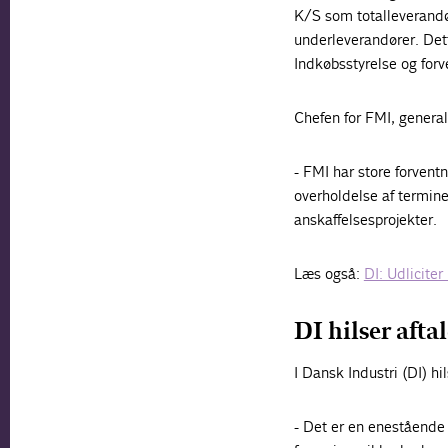
K/S som totalleverandør
underleverandører. Det
Indkøbsstyrelse og forv
Chefen for FMI, general
- FMI har store forventn
overholdelse af termin
anskaffelsesprojekter.
Læs også:
DI: Udliciter
DI hilser aft
I Dansk Industri (DI) h
- Det er en enestående 