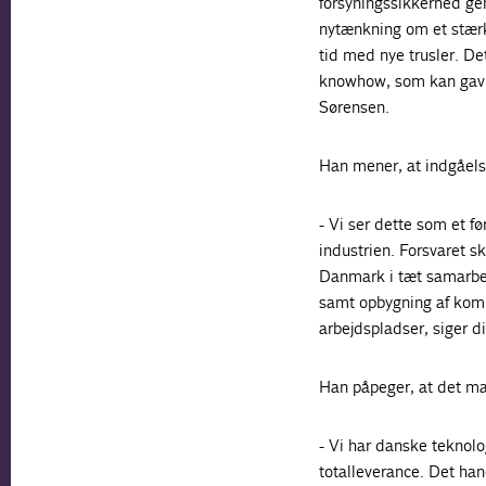
forsyningssikkerhed ge
nytænkning om et stærk
tid med nye trusler. De
knowhow, som kan gavn
Sørensen.
Han mener, at indgåelse
- Vi ser dette som et fø
industrien. Forsvaret s
Danmark i tæt samarbej
samt opbygning af kompe
arbejdspladser, siger d
Han påpeger, at det ma
- Vi har danske teknol
totalleverance. Det ha