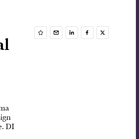
al
rma
sign
e. DI