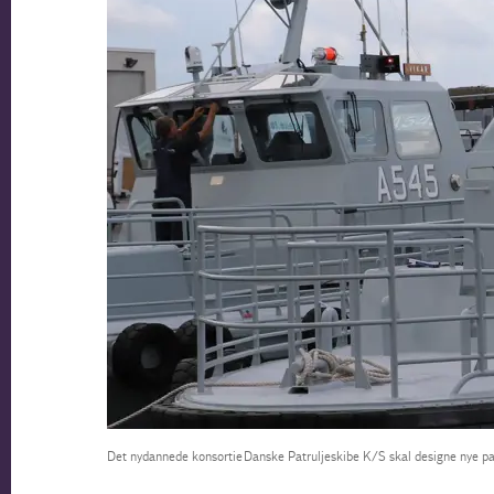
Det nydannede konsortie Danske Patruljeskibe K/S skal designe nye pat