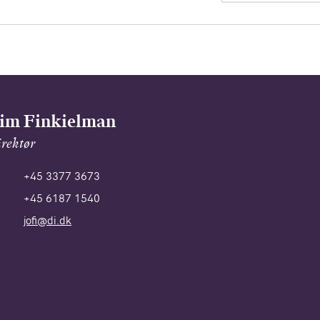
im Finkielman
rektør
+45 3377 3673
+45 6187 1540
jofi@di.dk