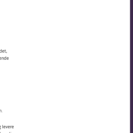
det,
mende
n.
g levere