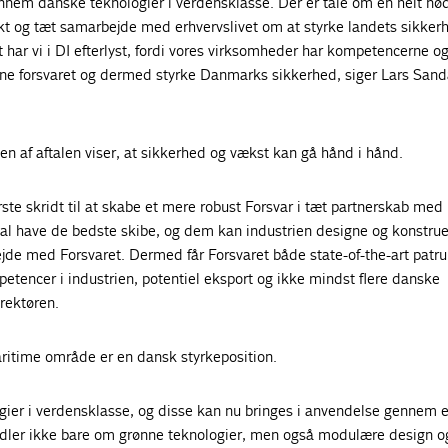
nnem danske teknologier i verdensklasse. Der er tale om en helt nø
t og tæt samarbejde med erhvervslivet om at styrke landets sikkerh
t har vi i DI efterlyst, fordi vores virksomheder har kompetencerne o
e forsvaret og dermed styrke Danmarks sikkerhed, siger Lars Sand
n af aftalen viser, at sikkerhed og vækst kan gå hånd i hånd.
rste skridt til at skabe et mere robust Forsvar i tæt partnerskab med
kal have de bedste skibe, og dem kan industrien designe og konstrue
de med Forsvaret. Dermed får Forsvaret både state-of-the-art patru
tencer i industrien, potentiel eksport og ikke mindst flere danske
irektøren.
ritime område er en dansk styrkeposition.
ogier i verdensklasse, og disse kan nu bringes i anvendelse gennem 
ndler ikke bare om grønne teknologier, men også modulære design og