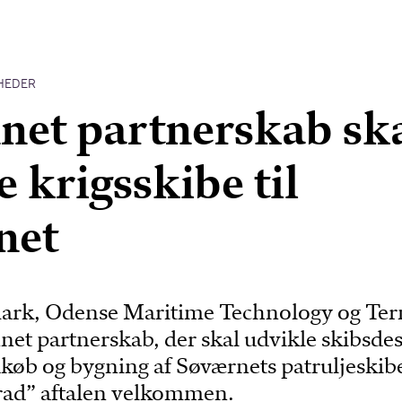
HEDER
et partnerskab sk
e krigsskibe til
net
rk, Odense Maritime Technology og Te
net partnerskab, der skal udvikle skibsde
ndkøb og bygning af Søværnets patruljeskib
grad” aftalen velkommen.