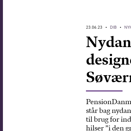
23.06.23
DIB
NY
•
•
Nydann
design
Søvær
PensionDanma
står bag nydan
til brug for i
hilser ”i den 