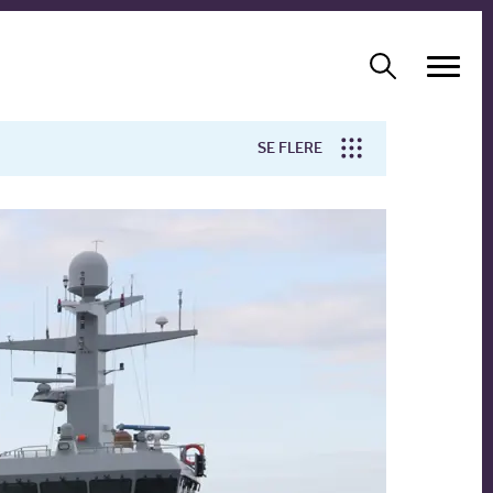
SE FLERE
Arbejdsmiljø
Forskning