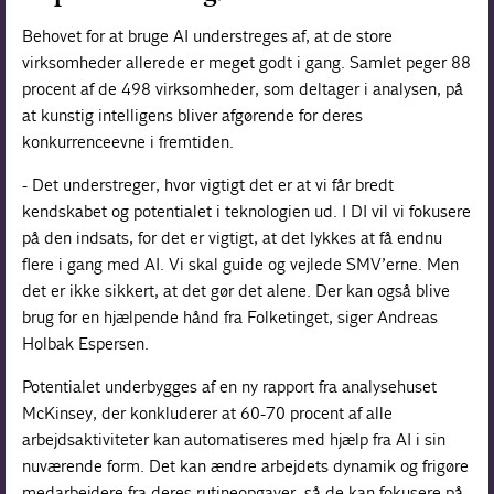
Behovet for at bruge AI understreges af, at de store
virksomheder allerede er meget godt i gang. Samlet peger 88
procent af de 498 virksomheder, som deltager i analysen, på
at kunstig intelligens bliver afgørende for deres
konkurrenceevne i fremtiden.
- Det understreger, hvor vigtigt det er at vi får bredt
kendskabet og potentialet i teknologien ud. I DI vil vi fokusere
på den indsats, for det er vigtigt, at det lykkes at få endnu
flere i gang med AI. Vi skal guide og vejlede SMV’erne. Men
det er ikke sikkert, at det gør det alene. Der kan også blive
brug for en hjælpende hånd fra Folketinget, siger Andreas
Holbak Espersen.
Potentialet underbygges af en ny rapport fra analysehuset
McKinsey, der konkluderer at 60-70 procent af alle
arbejdsaktiviteter kan automatiseres med hjælp fra AI i sin
nuværende form. Det kan ændre arbejdets dynamik og frigøre
medarbejdere fra deres rutineopgaver, så de kan fokusere på