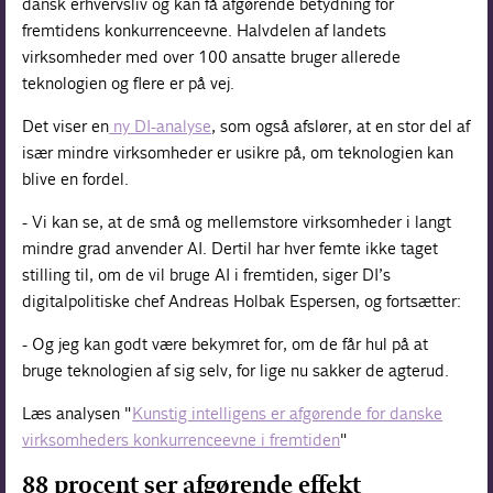
dansk erhvervsliv og kan få afgørende betydning for
fremtidens konkurrenceevne. Halvdelen af landets
virksomheder med over 100 ansatte bruger allerede
teknologien og flere er på vej.
Det viser en
ny DI-analyse
, som også afslører, at en stor del af
især mindre virksomheder er usikre på, om teknologien kan
blive en fordel.
- Vi kan se, at de små og mellemstore virksomheder i langt
mindre grad anvender AI. Dertil har hver femte ikke taget
stilling til, om de vil bruge AI i fremtiden, siger DI’s
digitalpolitiske chef Andreas Holbak Espersen, og fortsætter:
- Og jeg kan godt være bekymret for, om de får hul på at
bruge teknologien af sig selv, for lige nu sakker de agterud.
Læs analysen "
Kunstig intelligens er afgørende for danske
virksomheders konkurrenceevne i fremtiden
"
88 procent ser afgørende effekt