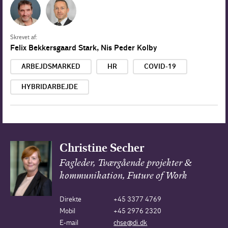
Skrevet af:
Felix Bekkersgaard Stark
,
Nis Peder Kolby
ARBEJDSMARKED
HR
COVID-19
HYBRIDARBEJDE
Christine Secher
Fagleder, Tværgående projekter &
kommunikation, Future of Work
Direkte
+45 3377 4769
Mobil
+45 2976 2320
E-mail
chse@di.dk