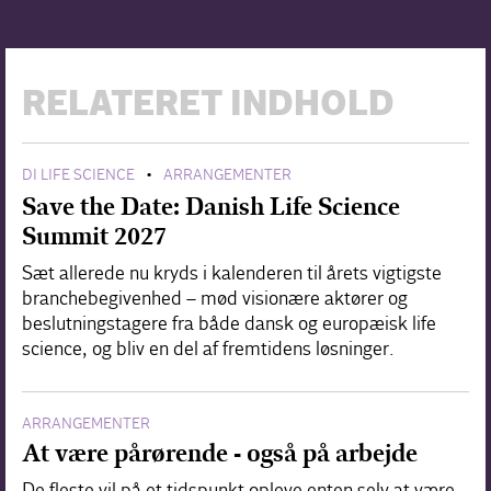
RELATERET INDHOLD
DI LIFE SCIENCE
ARRANGEMENTER
•
Save the Date: Danish Life Science
Summit 2027
Sæt allerede nu kryds i kalenderen til årets vigtigste
branchebegivenhed – mød visionære aktører og
beslutningstagere fra både dansk og europæisk life
science, og bliv en del af fremtidens løsninger.
ARRANGEMENTER
At være pårørende - også på arbejde
De fleste vil på et tidspunkt opleve enten selv at være