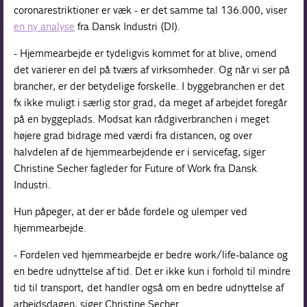
coronarestriktioner er væk - er det samme tal 136.000, viser
en ny analyse
fra Dansk Industri (DI).
- Hjemmearbejde er tydeligvis kommet for at blive, omend
det varierer en del på tværs af virksomheder. Og når vi ser på
brancher, er der betydelige forskelle. I byggebranchen er det
fx ikke muligt i særlig stor grad, da meget af arbejdet foregår
på en byggeplads. Modsat kan rådgiverbranchen i meget
højere grad bidrage med værdi fra distancen, og over
halvdelen af de hjemmearbejdende er i servicefag, siger
Christine Secher fagleder for Future of Work fra Dansk
Industri.
Hun påpeger, at der er både fordele og ulemper ved
hjemmearbejde.
- Fordelen ved hjemmearbejde er bedre work/life-balance og
en bedre udnyttelse af tid. Det er ikke kun i forhold til mindre
tid til transport, det handler også om en bedre udnyttelse af
arbejdsdagen, siger Christine Secher.