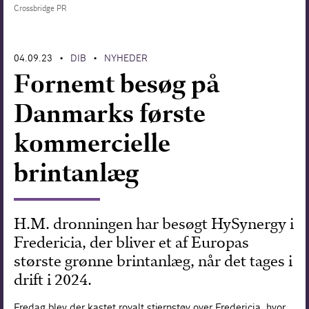
Crossbridge PR
Forskning
04.09.23
DIB
NYHEDER
•
•
Fornemt besøg på
Danmarks første
kommercielle
brintanlæg
H.M. dronningen har besøgt HySynergy i
Fredericia, der bliver et af Europas
største grønne brintanlæg, når det tages i
drift i 2024.
Fredag blev der kastet royalt stjernstøv over Fredericia, hvor