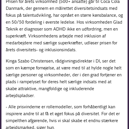
Prisen for årets virksomhed (500+ ansatte) går til Coca Cola
Danmark, der gennem en målrettet diversitetsindsats med
fokus på talentudvikling, har opnået en større kønsbalance, og
en 50/50 fordeling i øverste ledelse. Hos virksomheden Glad
Teknik er diagnoser som ADHD ikke en udfordring, men en
superkræft. Virksomhedens arbejde med inklusion af
medarbejdere med særlige superkræfter, udløser prisen for
årets diversitets- og inklusionsindats.
Kinga Szabo Christensen, rådgivningsdirektør i DI, ser det
som en kæmpe fornøjelse, at være med til at hylde nogle helt
særlige personer og virksomheder, der i den grad fortjener en
plads i rampelyset for deres helt særlige indsats med at
skabe attraktive, mangfoldige og inkluderende
arbejdspladser.
- Alle prisvinderne er rollemodeller, som forhåbentligt kan
inspirere andre til at få et øget fokus på diversitet. For det er
simpelthen afgørende, hvis vi skal skabe et endnu stærkere
arbejdsmarked, siger hun.