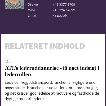
Direkte
+45 3377 3905
Mobil
+45 2949 4699
E-mail
kisz@di.dk
RELATERET INDHOLD
ATL
ATL's lederuddannelse - få øget indsigt i
lederrollen
Ledelse i vejgodstransportbranchen er vigtigere end
nogensinde. Branchen er udsat for store forandringer,
og det kræver god ledelse at motivere og fastholde de
dygtige medarbejdere.