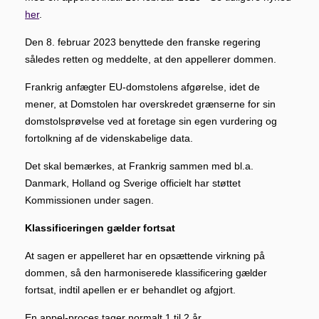
her
.
D
en 8. februar 2023 benyttede den franske regering
således retten og meddelte, at den appellerer dommen.
Frankrig anfægter EU-domstolens afgørelse, idet de
mener, at Domstolen har overskredet grænserne for sin
domstolsprøvelse ved at foretage sin egen vurdering og
fortolkning af de videnskabelige data.
Det skal bemærkes, at Frankrig sammen med bl.a.
Danmark, Holland og Sverige officielt har støttet
Kommissionen under sagen.
Klassificeringen gælder fortsat
At sagen er appelleret har en opsættende virkning på
dommen, så den harmoniserede klassificering gælder
fortsat, indtil apellen er er behandlet og afgjort.
En appel-proces tager normalt 1 til 2 år.