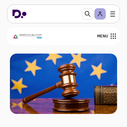
MENU
Om DFL
Regler og viden
Arrangementer
Sektioner
Branchevejledninger
Bliv medlem