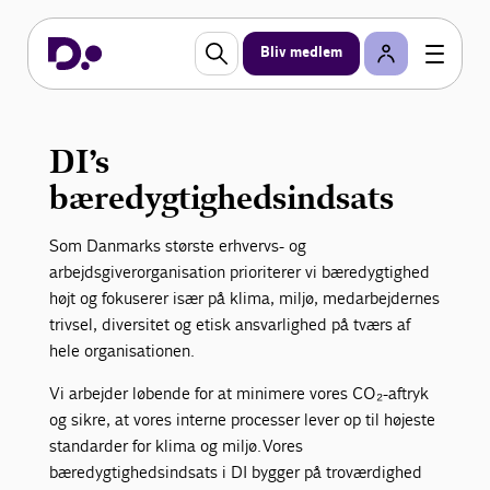
Bæredygtighed i DI
Bliv medlem
Dansk Industri har en ambitiøs intern
bæredygtighedsindsats, hvor vi arbejder målrettet
for at reducere vores negative aftryk og øge den
positive indvirkning på samfund og miljø.
DI’s
Bæredygtighedsarbejdet spænder bredt og
bæredygtighedsindsats
understøtter de 17 verdensmål for bæredygtig
udvikling gennem konkrete initiativer inden for
energiforbrug, transport, affaldssortering samt
Som Danmarks største erhvervs- og
ansvarlige indkøb og arbejdsmiljø.
arbejdsgiverorganisation prioriterer vi bæredygtighed
højt og fokuserer især på klima, miljø, medarbejdernes
trivsel, diversitet og etisk ansvarlighed på tværs af
hele organisationen.
Vi arbejder løbende for at minimere vores CO₂-aftryk
og sikre, at vores interne processer lever op til højeste
standarder for klima og miljø. Vores
bæredygtighedsindsats i DI bygger på troværdighed