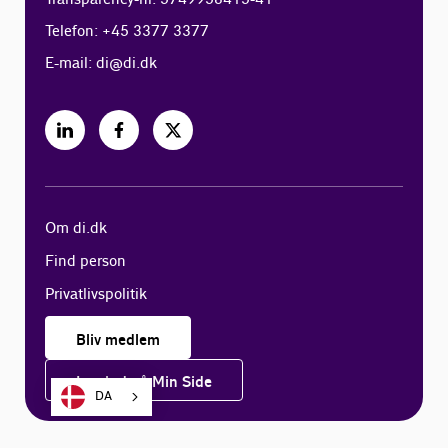
Telefon: +45 3377 3377
E-mail:
di@di.dk
Om di.dk
Find person
Privatlivspolitik
Bliv medlem
Log ind på Min Side
DA