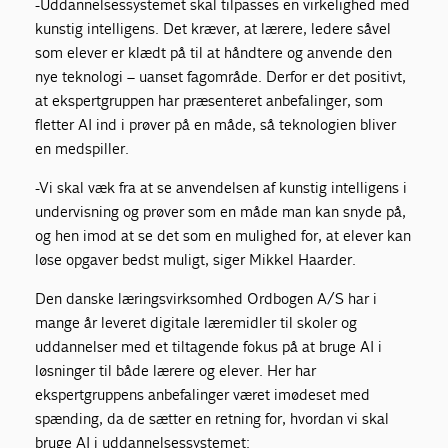
-Uddannelsessystemet skal tilpasses en virkelighed med
kunstig intelligens. Det kræver, at lærere, ledere såvel
som elever er klædt på til at håndtere og anvende den
nye teknologi – uanset fagområde. Derfor er det positivt,
at ekspertgruppen har præsenteret anbefalinger, som
fletter AI ind i prøver på en måde, så teknologien bliver
en medspiller.
-Vi skal væk fra at se anvendelsen af kunstig intelligens i
undervisning og prøver som en måde man kan snyde på,
og hen imod at se det som en mulighed for, at elever kan
løse opgaver bedst muligt, siger Mikkel Haarder.
Den danske læringsvirksomhed Ordbogen A/S har i
mange år leveret digitale læremidler til skoler og
uddannelser med et tiltagende fokus på at bruge AI i
løsninger til både lærere og elever. Her har
ekspertgruppens anbefalinger været imødeset med
spænding, da de sætter en retning for, hvordan vi skal
bruge AI i uddannelsessystemet: