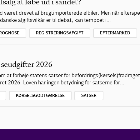
lsalg at løbe ud i sandet?
 været drevet af brugtimporterede elbiler. Men når efterspør
danske afgiftsvilkår er til debat, kan tempoet i…
ROGNOSE
REGISTRERINGSAFGIFT
EFTERMARKED
jseudgifter 2026
m at forhøje statens satser for befordrings(kørsels)fradraget,
ret 2026. Loven har ingen betydning for satserne for…
KØRSELSGODTGØRELSE
SATSER