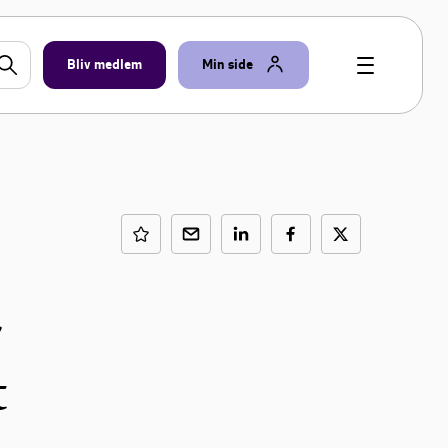
Bliv medlem
Min side
r
t