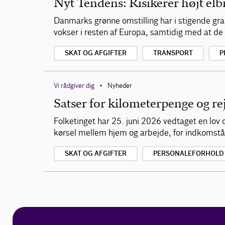
Nyt Tendens: Risikerer højt elbi
Danmarks grønne omstilling har i stigende grad
vokser i resten af Europa, samtidig med at de 
SKAT OG AFGIFTER
TRANSPORT
P
Vi rådgiver dig
Nyheder
•
Satser for kilometerpenge og re
Folketinget har 25. juni 2026 vedtaget en lov o
kørsel mellem hjem og arbejde, for indkomstå
SKAT OG AFGIFTER
PERSONALEFORHOLD