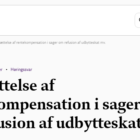
ættelse af rentekompensation i sager om refusion af udbytteskat mv.
er
Høringssvar
•
telse af
ompensation i sage
usion af udbytteska