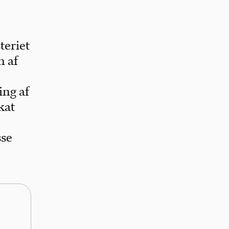
teriet
n af
ing af
kat
sse