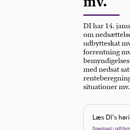
mv.
DI har 14. janu
om nedsættelse
udbytteskat mv
forrentning mv.
bemyndigelsesb
med nedsat sat
renteberegning 
situationer mv
Læs DI's hør
Download i pdf-for