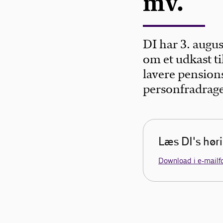
mv.
DI har 3. augus
om et udkast ti
lavere pension
personfradrage
Læs DI's hør
Download i e-mailf