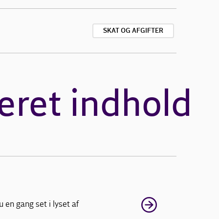
SKAT OG AFGIFTER
eret indhold
en gang set i lyset af