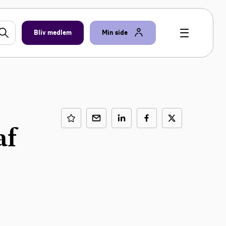
Bliv medlem
Min side
af