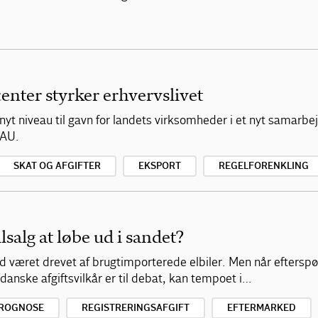
enter styrker erhvervslivet
t nyt niveau til gavn for landets virksomheder i et nyt samarb
FAU.
SKAT OG AFGIFTER
EKSPORT
REGELFORENKLING
lsalg at løbe ud i sandet?
 været drevet af brugtimporterede elbiler. Men når efterspør
danske afgiftsvilkår er til debat, kan tempoet i…
ROGNOSE
REGISTRERINGSAFGIFT
EFTERMARKED