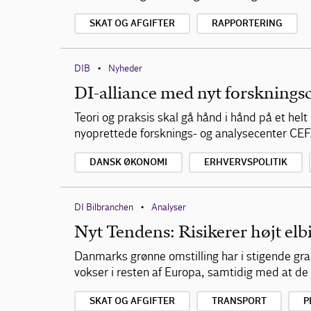
SKAT OG AFGIFTER
RAPPORTERING
DIB
Nyheder
•
DI-alliance med nyt forskningsc
Teori og praksis skal gå hånd i hånd på et hel
nyoprettede forsknings- og analysecenter CE
DANSK ØKONOMI
ERHVERVSPOLITIK
DI Bilbranchen
Analyser
•
Nyt Tendens: Risikerer højt elbi
Danmarks grønne omstilling har i stigende grad
vokser i resten af Europa, samtidig med at de 
SKAT OG AFGIFTER
TRANSPORT
P