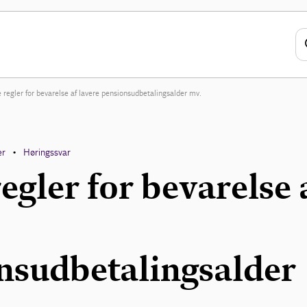
 regler for bevarelse af lavere pensionsudbetalingsalder mv.
er
Høringssvar
•
egler for bevarelse 
nsudbetalingsalder