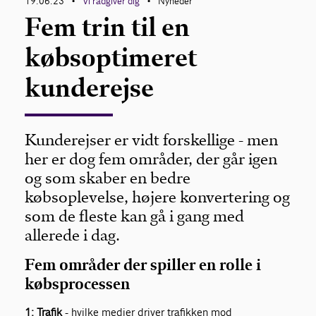
19.06.23
Vi rådgiver dig
Nyheder
•
•
Fem trin til en
købsoptimeret
kunderejse
Kunderejser er vidt forskellige - men
her er dog fem områder, der går igen
og som skaber en bedre
købsoplevelse, højere konvertering og
som de fleste kan gå i gang med
allerede i dag.
Fem områder
der spiller en rolle i
købsprocessen
1: Trafik
- h
vilke medier driver trafikken mod