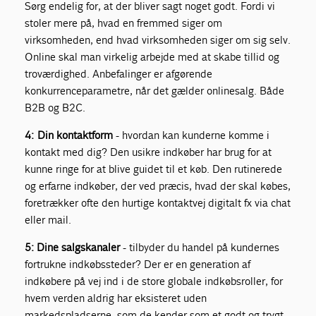
Sørg endelig for, at der bliver sagt noget godt. Fordi vi
stoler mere på, hvad en fremmed siger om
virksomheden, end hvad virksomheden siger om sig selv.
Online skal man virkelig arbejde med at skabe tillid og
troværdighed. Anbefalinger er afgørende
konkurrenceparametre, når det gælder onlinesalg. Både
B2B og B2C.
4: Din kontaktform
- h
vordan kan kunderne komme i
kontakt med dig? Den usikre indkøber har brug for at
kunne ringe for at blive guidet til et køb. Den rutinerede
og erfarne indkøber, der ved præcis, hvad der skal købes,
foretrækker ofte den hurtige kontaktvej digitalt fx via chat
eller mail.
5:
Dine salgskanaler
- t
ilbyder du handel på kundernes
fortrukne indkøbssteder? Der er en generation af
indkøbere på vej ind i de store globale indkøbsroller, for
hvem verden aldrig har eksisteret uden
markedspladserne, som de kender som et godt og trygt