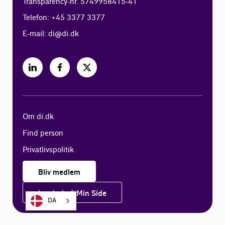
Transparency-nr. 5749958415-41
Telefon: +45 3377 3377
E-mail:
di@di.dk
Om di.dk
Find person
Privatlivspolitik
Bliv medlem
Log ind på Min Side
DA