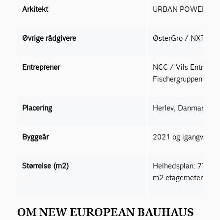
Arkitekt
URBAN POWER
Øvrige rådgivere
ØsterGro / NXT BR
Entreprenør
NCC / Vils Entrepre
Fischergruppen
Placering
Herlev, Danmark
Byggeår
2021 og igangvære
Størrelse (m2)
Helhedsplan: 77.00
m2 etagemeter
OM NEW EUROPEAN BAUHAUS