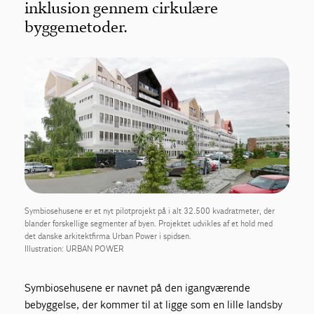
inklusion gennem cirkulære
byggemetoder.
Symbiosehusene er et nyt pilotprojekt på i alt 32.500 kvadratmeter, der
blander forskellige segmenter af byen. Projektet udvikles af et hold med
det danske arkitektfirma Urban Power i spidsen.
Illustration: URBAN POWER
Symbiosehusene er navnet på den igangværende
bebyggelse, der kommer til at ligge som en lille landsby