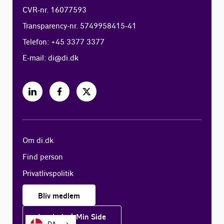
CVR-nr. 16077593
Transparency-nr. 5749958415-41
Telefon: +45 3377 3377
E-mail:
di@di.dk
Om di.dk
Find person
Privatlivspolitik
Bliv medlem
Log ind på Min Side