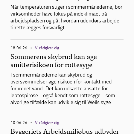
Når temperaturen stiger i sommermånederne, bør
virksomheder have fokus på indeklimaet på
arbejdspladsen og på, hvordan udendørs arbejde
tilrettelægges forsvarligt
18.06.26
Vi rådgiver dig
•
Sommerens skybrud kan øge
smitterisikoen for rottesyge
I sommermånederne kan skybrud og
oversvømmelser øge risikoen for kontakt med
forurenet vand. Det kan udsætte ansatte for
leptospirose – også kendt som rottesyge – som i
alvorlige tilfælde kan udvikle sig til Weils syge
10.06.26
Vi rådgiver dig
•
Byggeriets Arbejdsmiljøbus udbyder