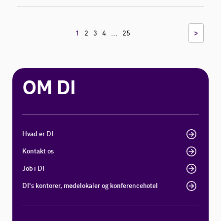
…
>
1
2
3
4
25
OM DI
Hvad er DI
Kontakt os
Job i DI
DI's kontorer, mødelokaler og konferencehotel