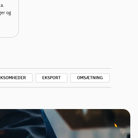
.a.
ger og
IRKSOMHEDER
EKSPORT
OMSÆTNING