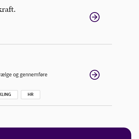
raft.
t vælge og gennemføre
KLING
HR