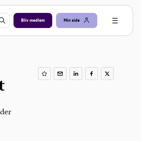
Bliv medlem
Min side
t
eder