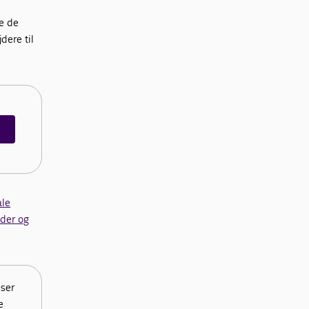
re de
dere til
ale
der og
lser
e