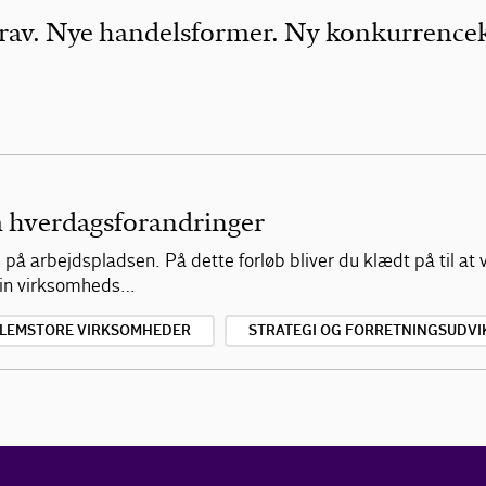
av. Nye handelsformer. Ny konkurrencek
m hverdagsforandringer
e på arbejdspladsen. På dette forløb bliver du klædt på til a
din virksomheds…
LLEMSTORE VIRKSOMHEDER
STRATEGI OG FORRETNINGSUDVI