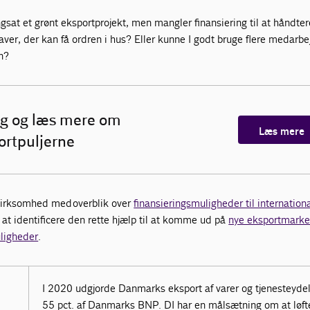
sat et grønt eksportprojekt, men mangler finansiering til at håndte
aver, der kan få ordren i hus? Eller kunne I godt bruge flere medarbej
en?
g og læs mere om
Læs mere
ortpuljerne
virksomhed med overblik over
finansieringsmuligheder til internation
 at identificere den rette hjælp til at komme ud på
nye eksportmarke
ligheder
.
I 2020 udgjorde Danmarks eksport af varer og tjenesteyde
55 pct. af Danmarks BNP. DI har en målsætning om at løft