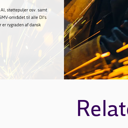
AI, støttepuljer osv. samt
 SMV-området til alle DI's
 er rygraden af dansk
Relat