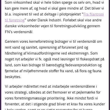
Som virksomhed skal vi hele tiden spørge os selv om, hvad vi
kan gøre mere af, og hvad vi skal gøre mindre af. Det bliver vi
bl.a. inspireret til ved at deltage i pilotprojektet ”
Fra filantropi
til forretning
” under Dansk Industri. Forløbet skal vise andre
danske virksomheder vejen til forretningsudvikling gennem
FN’s verdensmål.
Gennem vores kerneforretning bidrager vi til verdensmål om
rent vand og sanitet, oprensning af forurenet jord og
håndtering af klimaudfordringerne ved ekstremregn. Som
noget nyt arbejder vi fx. også med løsninger til fiskeopdræt på
land, som kan bidrage til bæredygtig fødevareproduktion og
fjernelse af miljøfremmede stoffer fra vand, så flora og fauna
beskyttes.
Vi arbejder målrettet med at indarbejde verdensmålene i
vores strategi, således at det fremover er et pejlemærke for
vores forretningsmæssige prioritering. Ikke mindst fordi vi
forventer, at det i stigende grad bliver et krav fra vores kunder
i hele verden, samt er en vigtig parameter for at kunne