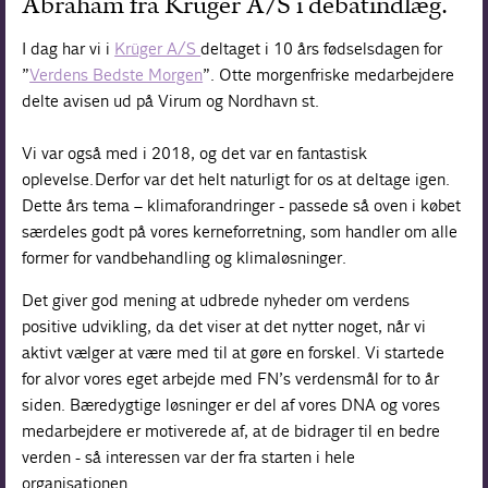
Abraham fra Krüger A/S i debatindlæg.
I dag har vi i
Krüger A/S
deltaget i 10 års fødselsdagen for
”
Verdens Bedste Morgen
”. Otte morgenfriske medarbejdere
delte avisen ud på Virum og Nordhavn st.
Vi var også med i 2018, og det var en fantastisk
oplevelse. Derfor var det helt naturligt for os at deltage igen.
Dette års tema – klimaforandringer - passede så oven i købet
særdeles godt på vores kerneforretning, som handler om alle
former for vandbehandling og klimaløsninger.
Det giver god mening at udbrede nyheder om verdens
positive udvikling, da det viser at det nytter noget, når vi
aktivt vælger at være med til at gøre en forskel. Vi startede
for alvor vores eget arbejde med FN’s verdensmål for to år
siden. Bæredygtige løsninger er del af vores DNA og vores
medarbejdere er motiverede af, at de bidrager til en bedre
verden - så interessen var der fra starten i hele
organisationen.