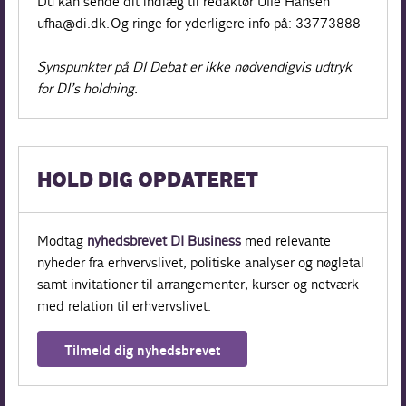
Du kan sende dit indlæg til redaktør Uffe Hansen
ufha@di.dk. Og ringe for yderligere info på: 33773888
Synspunkter på DI Debat er ikke nødvendigvis udtryk
for DI’s holdning.
HOLD DIG OPDATERET
Modtag
nyhedsbrevet DI Business
med relevante
nyheder fra erhvervslivet, politiske analyser og nøgletal
samt invitationer til arrangementer, kurser og netværk
med relation til erhvervslivet.
Tilmeld dig nyhedsbrevet