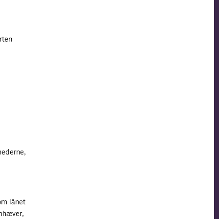
rten
hederne,
om lånet
emhæver,