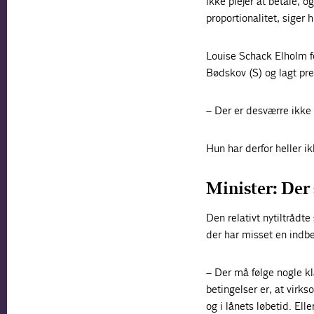
ikke plejer at betale, 
proportionalitet, siger 
Louise Schack Elholm f
Bødskov (S) og lagt pre
– Der er desværre ikke 
Hun har derfor heller ik
Minister: Der 
Den relativt nytiltrådt
der har misset en indber
– Der må følge nogle kla
betingelser er, at vir
og i lånets løbetid. Ell