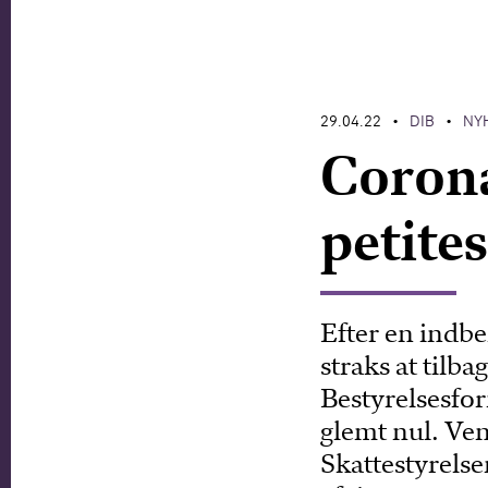
29.04.22
DIB
NY
•
•
Corona
petites
Efter en indb
straks at tilba
Bestyrelsesfo
glemt nul. Ven
Skattestyrels