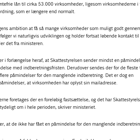
rentefrie lån til cirka 53.000 virksomheder, ligesom virksomhederne i 
ordning, som er længere end normalt.
ingens ambition at få så mange virksomheder som muligt godt genne
følger vi naturligvis udviklingen og holder fortsat løbende kontakt til
der det fra ministeren.
er i forlængelse heraf, at Skattestyrelsen sender mindst en påmindels
delse med indberetningsfristen. Derudover sendes der for de fleste 
 flere påmindelser for den manglende indberetning. Det er dog en
 påmindelser, at virksomheden har oplyst sin mailadresse.
erne foretages der en foreløbig fastsættelse, og det har Skattestyrel
ydeligt om i hele perioden, skriver ministeriet.
er, at de ikke har fået en påmindelse for den manglende indberetnin