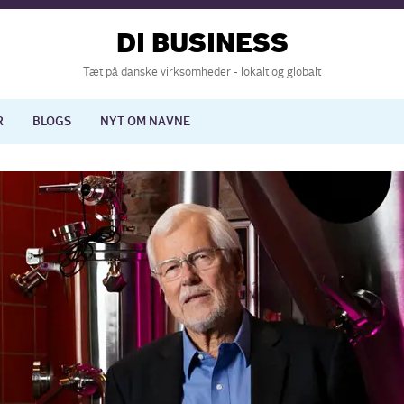
DI BUSINESS
Tæt på danske virksomheder - lokalt og globalt
R
BLOGS
NYT OM NAVNE
lisering
International økonomi
nelse
Europapolitik