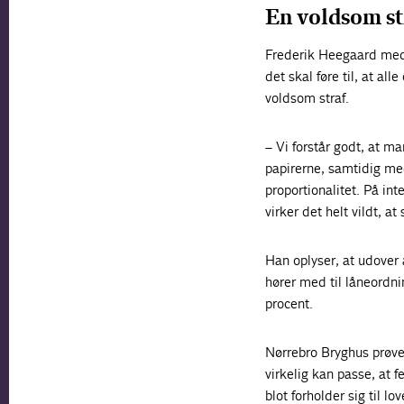
En voldsom stra
Frederik Heegaard medg
det skal føre til, at al
voldsom straf.
– Vi forstår godt, at ma
papirerne, samtidig med
proportionalitet. På int
virker det helt vildt, a
Han oplyser, at udover 
hører med til låneordni
procent.
Nørrebro Bryghus prøved
virkelig kan passe, at 
blot forholder sig til 