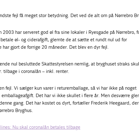
dste fejl få meget stor betydning. Det ved de alt om på Nørrebro B
 2003 har serveret god øl fra sine lokaler i Ryesgade på Nørrebro, fo
betale øl- og ciderafgift, glemte de at sætte et rundt nul ud for
 har gjort de forrige 20 måneder. Det blev en dyr fejl.
nde nul besluttede Skattestyrelsen nemlig, at bryghuset straks skul
. tilbage i coronalån – inkl. renter.
 en fejl. Vi sælger kun varer i returemballage, så vi har ikke på noget
 emballageafgift. Det har vi ikke skullet i flere år. Men desværre gle
n denne gang. Det har kostet os dyrt, fortæller Frederik Heegaard, der
ørrebro Bryghus.
lines: Nu skal coronalån betales tilbage