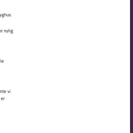
ryghus.
r nylig
le
mte vi
 er