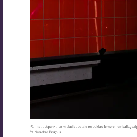
På intet tidspunkt har vi skullet betale en bukket femøre i emballageafgif
fra Nørrebro Bryghus.