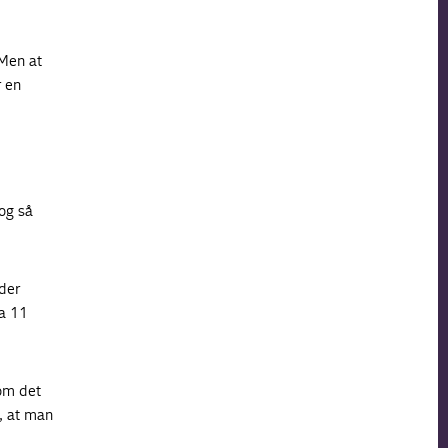
 Men at
r en
 og så
 der
ka 11
 om det
d, at man