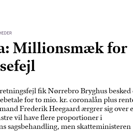
HEDER
: Millionsmæk for
sefejl
eretningsfejl fik Nørrebro Bryghus beske
gebetale for to mio. kr. coronalån plus rent
rmand Frederik Heegaard ærgrer sig over e
stre vil have flere proportioner i
ens sagsbehandling, men skatteministeren