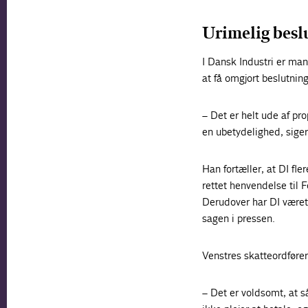
Urimelig besl
I Dansk Industri er man
at få omgjort beslutnin
– Det er helt ude af pr
en ubetydelighed, siger
Han fortæller, at DI fl
rettet henvendelse til
Derudover har DI været
sagen i pressen.
Venstres skatteordføre
– Det er voldsomt, at så