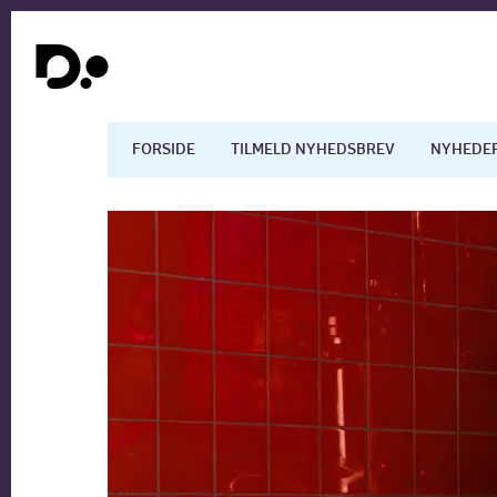
FORSIDE
TILMELD NYHEDSBREV
NYHEDE
Dansk økonomi
Digita
Arbejdsmarkedet
Uddan