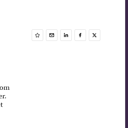
d om
er.
t