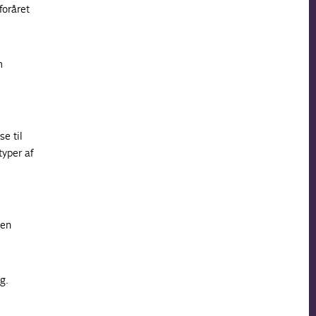
foråret
m
e til
typer af
sen
g.