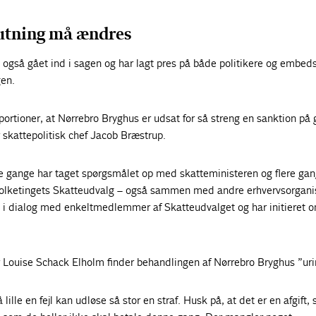
utning må ændres
 også gået ind i sagen og har lagt pres på både politikere og embed
gen.
oportioner, at Nørrebro Bryghus er udsat for så streng en sanktion på 
 skattepolitisk chef Jacob Bræstrup.
ere gange har taget spørgsmålet op med skatteministeren og flere ga
 Folketingets Skatteudvalg – også sammen med andre erhvervsorgani
 i dialog med enkeltmedlemmer af Skatteudvalget og har initieret o
r Louise Schack Elholm finder behandlingen af Nørrebro Bryghus ”uri
 lille en fejl kan udløse så stor en straf. Husk på, at det er en afgift