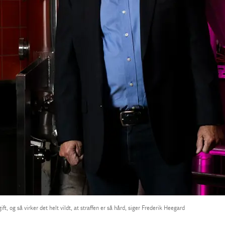
t, og så virker det helt vildt, at straffen er så hård, siger Frederik Heegard