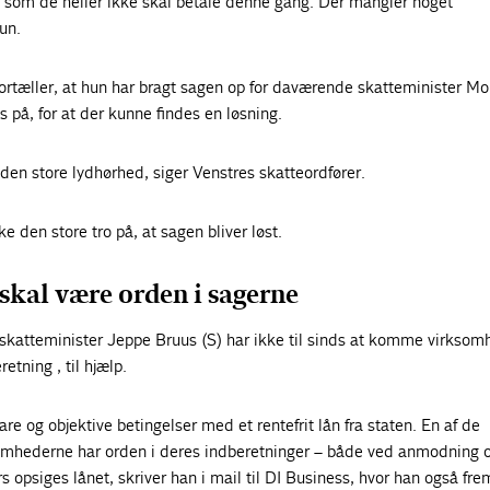
og som de heller ikke skal betale denne gang. Der mangler noget
hun.
ortæller, at hun har bragt sagen op for daværende skatteminister Mo
s på, for at der kunne findes en løsning.
den store lydhørhed, siger Venstres skatteordfører.
ke den store tro på, at sagen bliver løst.
skal være orden i sagerne
e skatteminister Jeppe Bruus (S) har ikke til sinds at komme virksom
etning , til hjælp.
re og objektive betingelser med et rentefrit lån fra staten. En af de
ksomhederne har orden i deres indberetninger – både ved anmodning 
ers opsiges lånet, skriver han i mail til DI Business, hvor han også fr