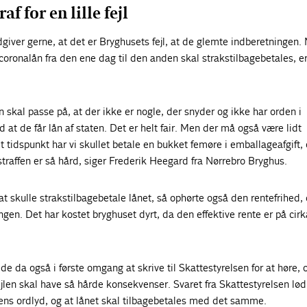
f for en lille fejl
iver gerne, at det er Bryghusets fejl, at de glemte indberetningen.
le coronalån fra den ene dag til den anden skal strakstilbagebetales, e
n skal passe på, at der ikke er nogle, der snyder og ikke har orden i
 at de får lån af staten. Det er helt fair. Men der må også være lidt
et tidspunkt har vi skullet betale en bukket femøre i emballageafgift,
t straffen er så hård, siger Frederik Heegard fra Nørrebro Bryghus.
at skulle strakstilbagebetale lånet, så ophørte også den rentefrihed,
ngen. Det har kostet bryghuset dyrt, da den effektive rente er på cir
e da også i første omgang at skrive til Skattestyrelsen for at høre,
fejlen skal have så hårde konsekvenser. Svaret fra Skattestyrelsen lø
lovens ordlyd, og at lånet skal tilbagebetales med det samme.