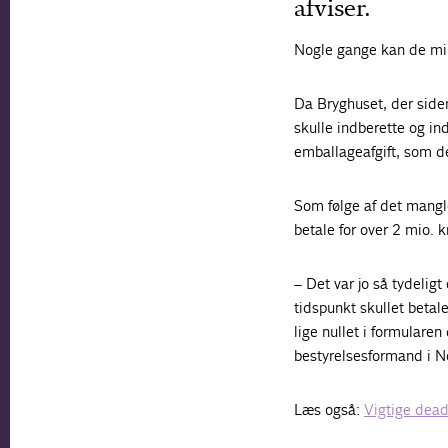
afviser.
Nogle gange kan de min
Da Bryghuset, der siden
skulle indberette og ind
emballageafgift, som de
Som følge af det mangle
betale for over 2 mio. kr
– Det var jo så tydeligt
tidspunkt skullet betale
lige nullet i formulare
bestyrelsesformand i N
Læs også:
Vigtige dead