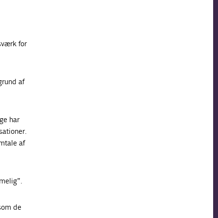
sværk for
grund af
nge har
sationer.
mtale af
melig”.
, som de