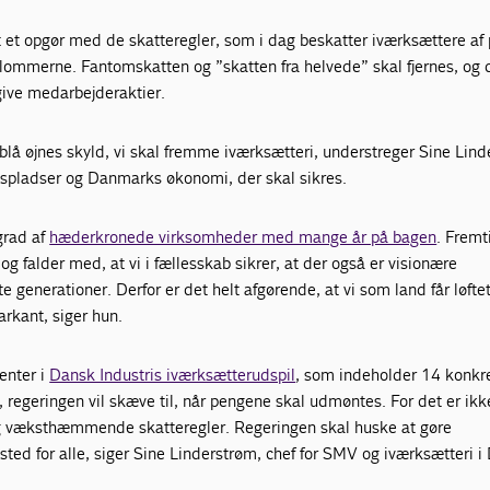
t et opgør med de skatteregler, som i dag beskatter iværksættere af
 lommerne. Fantomskatten og ”skatten fra helvede” skal fjernes, og 
give medarbejderaktier.
s blå øjnes skyld, vi skal fremme iværksætteri, understreger Sine Lin
dspladser og Danmarks økonomi, der skal sikres.
 grad af
hæderkronede virksomheder med mange år på bagen
. Fremt
og falder med, at vi i fællesskab sikrer, at der også er visionære
 generationer. Derfor er det helt afgørende, at vi som land får løfte
rkant, siger hun.
enter i
Dansk Industris iværksætterudspil
, som indeholder 14 konkr
regeringen vil skæve til, når pengene skal udmøntes. For det er ikk
og væksthæmmende skatteregler. Regeringen skal huske at gøre
 sted for alle, siger Sine Linderstrøm, chef for SMV og iværksætteri 