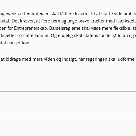
il og iværksætterstrategien skal få flere kvinder til at starte virksomh
ital. Det kræver, at flere børn og unge prøve kræfter med iværksætt
nden for Entreprenørskab. Barselsreglerne skal være mere fleksible, s
ksætter og stifte familie. Og endelig skal statens fonde gå foran og 
ital uanset køn.
il at bidrage med mere viden og indsigt, når regeringen skal udforme 