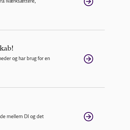
fra iværksættere,
kab!
heder og har brug for en
ejde mellem DI og det