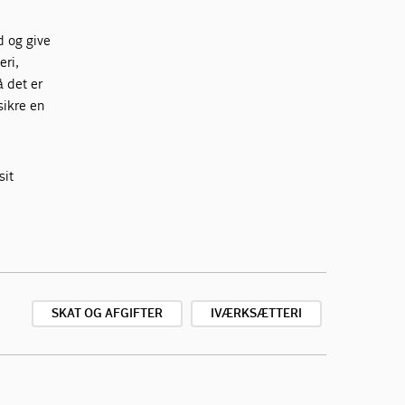
ed og give
eri,
å det er
sikre en
sit
SKAT OG AFGIFTER
IVÆRKSÆTTERI