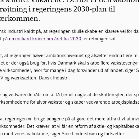
øjtning i regeringens 2030-plan til
 kærkommen.
nsk Industri kaldt på, at regeringen skulle skabe en klarere vej for d
ft på
en milliard kroner om året fra 2030
, er retningen sat.
t, at regeringen hæver ambitionsniveauet og afsætter endnu flere mid
et er der også brug for, hvis Danmark skal skabe flere væksteventyr
de virksomheder, hvor for mange i dag forsvinder ud af landet, siger 
V og iværksætteri, Dansk Industri.
 og vedvarende råbt om at få fjernet nogle af de skatteregler, der 
virksomhederne for alvor vækster og skaber vedvarende arbejdspladse
vi, regeringen vil bruge pengene på at gøre det mere attraktivt at inv
ksomheder. Det kræver, at vi får en reform af aktie- og kapitalbesk
 med vores nabolande, siger Sine Linderstrøm og fortsætter: