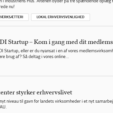
n i Industriens Hus. Aftenen byder på tre spændende oplæg 
rede nu!
VÆRKSÆTTERI
LOKAL ERHVERVSVENLIGHED
I Startup – Kom i gang med dit medlems
DI Startup, eller er du nyansat i en af vores medlemsvirksom
re brug af? Så deltag i vores online…
enter styrker erhvervslivet
t nyt niveau til gavn for landets virksomheder i et nyt samarb
FAU.