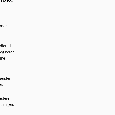
anske
ler til
 og holde
Sine
spænder
r.
estere i
atningen,