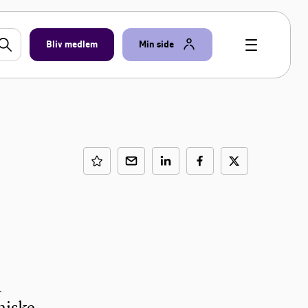
Bliv medlem
Min side
å
miske