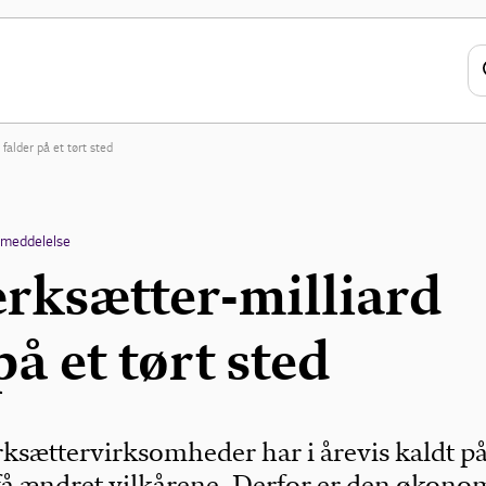
 falder på et tørt sted
emeddelelse
ærksætter-milliard
på et tørt sted
ksættervirksomheder har i årevis kaldt p
t få ændret vilkårene. Derfor er den økono