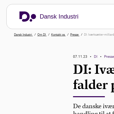
Dansk Industri
Dansk Industri
Om DI
Kontakt os
Presse
DI: Iværksætter-milliard
07.11.23
DI
Press
•
•
DI: Iv
falder 
De danske ivær
handling til a