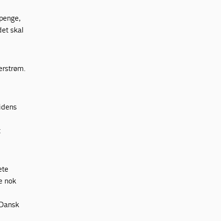
 penge,
det skal
derstrøm.
idens
t
ete
e nok
i Dansk