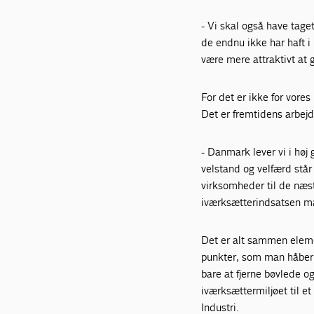
- Vi skal også have tage
de endnu ikke har haft i
være mere attraktivt at 
For det er ikke for vore
Det er fremtidens arbej
- Danmark lever vi i høj
velstand og velfærd står 
virksomheder til de næste
iværksætterindsatsen ma
Det er alt sammen elem
punkter, som man håber, 
bare at fjerne bøvlede 
iværksættermiljøet til et
Industri.