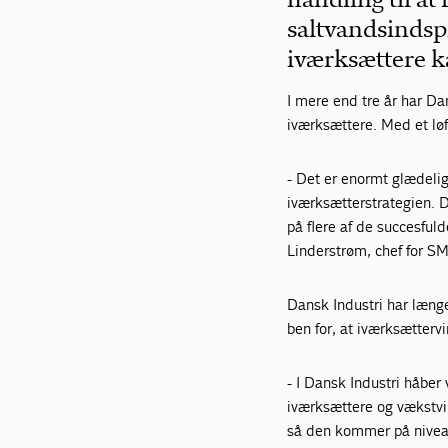
saltvandsindspr
iværksættere
I mere end tre år har Da
iværksættere. Med et lø
- Det er enormt glædelig
iværksætterstrategien. D
på flere af de succesful
Linderstrøm, chef for SM
Dansk Industri har længe
ben for, at iværksætter
- I Dansk Industri håber 
iværksættere og vækstvir
så den kommer på niveau