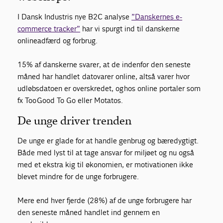
I Dansk Industris nye B2C analyse
”Danskernes
e-
commerce
tracker”
har vi spurgt
ind til
danskerne
onlineadfærd og forbrug
.
15%
af danskerne svarer
,
at de
indenfor den seneste
måned
har handlet datovarer online
, altså varer hvor
udløbsdatoen er overskredet, og
hos
online
portaler som
fx
To
o
Good To Go
eller
Mo
tato
s
.
De unge driver trenden
De unge er glade for at handle genbrug og bæredygtigt.
Både
med lyst til at tage ansvar for miljøet og
nu
også
med et ekstra kig til økonomien, er motivationen ikke
blevet mindre
for de unge forbrugere.
Mere end hver fjerde (28%) af de unge forbrugere har
den seneste måned handlet ind gennem en