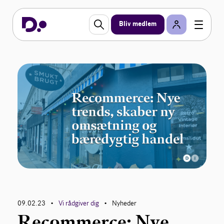
Bliv medlem
09.02.23
Vi rådgiver dig
Nyheder
•
•
Recommerce: Nye