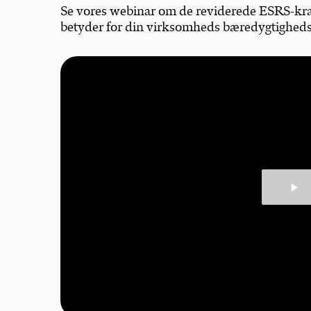
Se vores webinar om de reviderede ESRS-kra
betyder for din virksomheds bæredygtighed