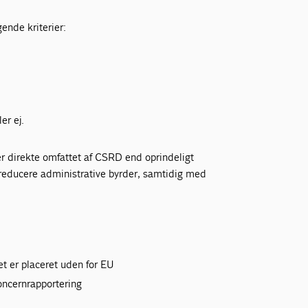
ende kriterier:
er ej.
r direkte omfattet af CSRD end oprindeligt
 reducere administrative byrder, samtidig med
t er placeret uden for EU
oncernrapportering