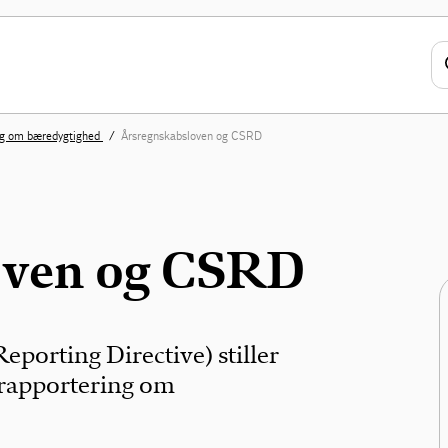
ng om bæredygtighed
Årsregnskabsloven og CSRD
oven og CSRD
porting Directive) stiller
 rapportering om