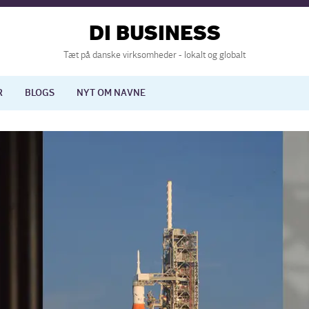
DI BUSINESS
Tæt på danske virksomheder - lokalt og globalt
R
BLOGS
NYT OM NAVNE
lisering
International økonomi
nelse
Europapolitik