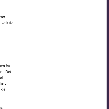
remt
t væk fra
men fra
em. Det
el
helt
l de
ge