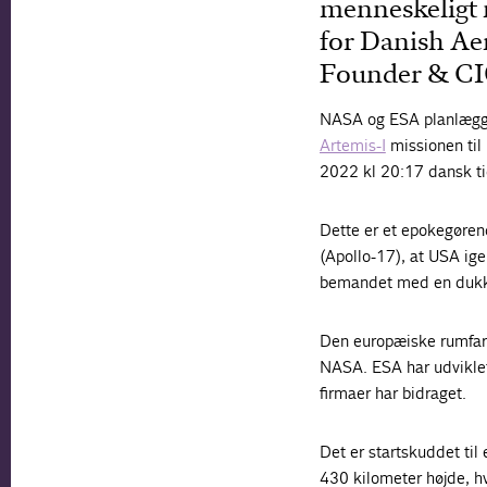
menneskeligt 
for Danish Ae
Founder & CI
NASA og ESA planlægg
Artemis-I
missionen til
2022 kl 20:17 dansk ti
Dette er et epokegøren
(Apollo-17), at USA ig
bemandet med en dukke 
Den europæiske rumfar
NASA. ESA har udviklet,
firmaer har bidraget.
Det er startskuddet til 
430 kilometer højde, hv