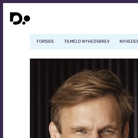
FORSIDE
TILMELD NYHEDSBREV
NYHEDE
Dansk økonomi
Digita
Arbejdsmarkedet
Uddan