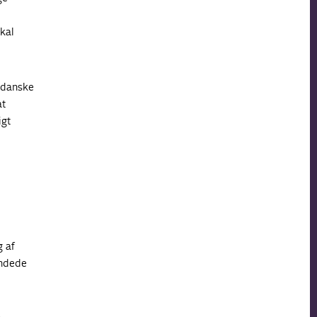
kal
 danske
at
igt
 af
andede