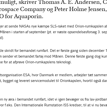
muligt, skriver Thomas A. E. Andersen,
rospace Company og Peter Holme Jensen,
O for Aquaporin.
er at sende NASAs nye kæmpe SLS-raket med Orion-rumkapslen af
 Månen i starten af september (pt. er næste opsendelsesforsøg 3. s
d).
de skridt for bemandet rumfart. Det er første gang siden december
en sender et bemandet fartøj mod Månen. Denne første gang dog ku
for at afprøve Orion-rumkapslens teknologi.
tsorganisation ESA, hvor Danmark er medlem, arbejder tæt samm
 bygget og leveret servicemodulet til Orionkapslen, hvortil også d
en ny æra i bemandet rumfart, idet vi igen bevæger os fra lav-jordban
or f.eks. Den Internationale Rumstation ISS kredser, til at vi nu bev