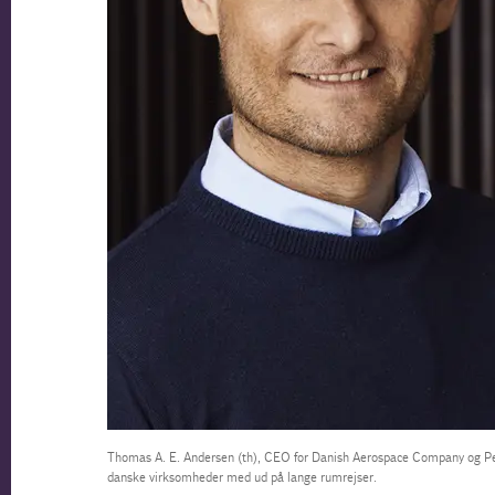
Thomas A. E. Andersen (th), CEO for Danish Aerospace Company og Pe
danske virksomheder med ud på lange rumrejser.