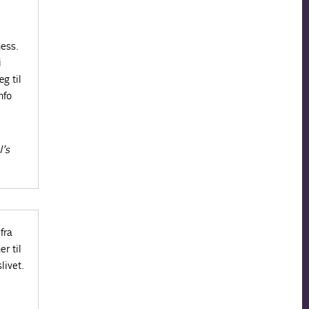
ness.
i
g til
nfo
I’s
fra
r til
livet.