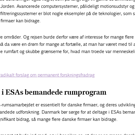
Jorden. Avancerede computersystemer, pålideligt motionsudstyr og
filtreringssystemer er blot nogle eksempler på de teknologier, som s
 firmaer kan bidrage.
 områder. Og rejsen burde derfor være af interesse for mange flere
å da være en drøm for mange at fortælle, at man har været med til 
rumfart og skubbe grænserne for, hvad man troede var menneskel
 radikalt forslag om permanent forskningsfradrag
ge i ESAs bemandede rumprogram
rumsamarbejdet er essentielt for danske firmaer, og deres udvikling
mandede udforskning. Danmark bør sørge for at deltage i ESAs bem
ifikant bidrag, så mange flere danske firmaer kan bidrage.