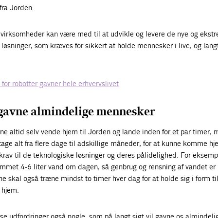
fra Jorden.
 virksomheder kan være med til at udvikle og levere de nye og ekst
 løsninger, som kræves for sikkert at holde mennesker i live, og lang
 for robotter gavner hele erhvervslivet
 gavne almindelige mennesker
ne altid selv vende hjem til Jorden og lande inden for et par timer, 
age alt fra flere dage til adskillige måneder, for at kunne komme hj
e krav til de teknologiske løsninger og deres pålidelighed. For eksemp
ummet 4-6 liter vand om dagen, så genbrug og rensning af vandet er 
e skal også træne mindst to timer hver dag for at holde sig i form ti
 hjem.
sse udfordringer også nogle, som på langt sigt vil gavne os almindeli