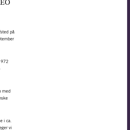
 CEO
sted på
eptember
 1972
n
en med
anske
e i ca.
æger vi