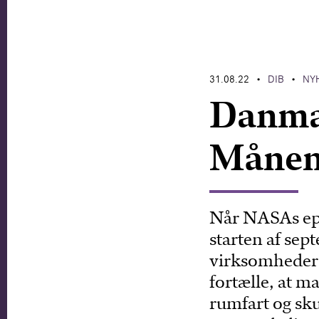
31.08.22
DIB
NY
•
•
Danmar
Månen
Når NASAs ep
starten af se
virksomheders
fortælle, at 
rumfart og sk