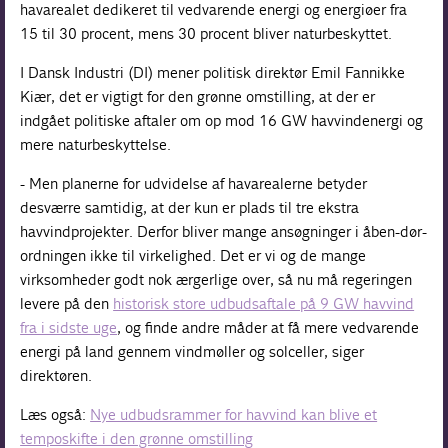
havarealet dedikeret til vedvarende energi og energiøer fra
15 til 30 procent, mens 30 procent bliver naturbeskyttet.
I Dansk Industri (DI) mener politisk direktør Emil Fannikke
Kiær, det er vigtigt for den grønne omstilling, at der er
indgået politiske aftaler om op mod 16 GW havvindenergi og
mere naturbeskyttelse.
- Men planerne for udvidelse af havarealerne betyder
desværre samtidig, at der kun er plads til tre ekstra
havvindprojekter. Derfor bliver mange ansøgninger i åben-dør-
ordningen ikke til virkelighed. Det er vi og de mange
virksomheder godt nok ærgerlige over, så nu må regeringen
levere på den
historisk store udbudsaftale på 9 GW havvind
fra i sidste uge
, og finde andre måder at få mere vedvarende
energi på land gennem vindmøller og solceller, siger
direktøren.
Læs også:
Nye udbudsrammer for havvind kan blive et
temposkifte i den grønne omstilling