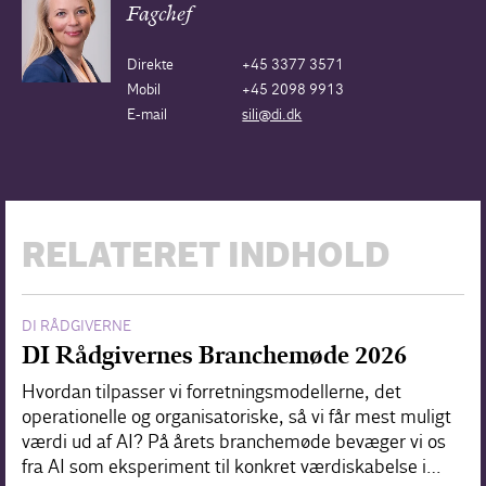
Fagchef
Direkte
+45 3377 3571
Mobil
+45 2098 9913
E-mail
sili@di.dk
RELATERET INDHOLD
DI RÅDGIVERNE
DI Rådgivernes Branchemøde 2026
Hvordan tilpasser vi forretningsmodellerne, det
operationelle og organisatoriske, så vi får mest muligt
værdi ud af AI? På årets branchemøde bevæger vi os
fra AI som eksperiment til konkret værdiskabelse i…