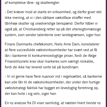
af komplekse låne- og skatteregler.
- Det kræver mod at starte en virksomhed, og derfor giver det
ikke mening, at vi i den sårbare vækstfase straffer med
tårnhøje skatter og unødvendige benspænd. Derfor håber vi
også på, at Christiansborg retter op på det uhensigtsmæssige
system, som sender talenterne over landegrænsen, siger hun.
Finans Danmarks cheføkonom, Niels Arne Dam, konstaterer
at flere succesfulde vækstvirksomheder har svært ved at få
lån i bankerne til konkurrencedygtige priser, fordi de ifølge
Finanstilsynets krav skal markeres som særligt risikable,
fordi de ikke har leveret sorte tal på bundlinjen.
- Vi vil gerne have flere nuancer ind i regelsættet, så bankerne
kan yde lån til de vækstvirksomheder, der under den hurtige
vækststrategi faktisk har bygget en levedygtig forretning op,
der kan hvile i sig selv, siger han.
En ny analyse fra DI viser samtidig, at næsten hvert tiende ny