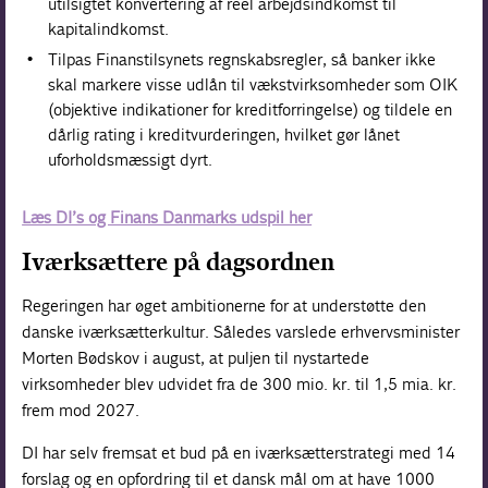
utilsigtet konvertering af reel arbejdsindkomst til
kapitalindkomst.
Tilpas Finanstilsynets regnskabsregler, så banker ikke
skal markere visse udlån til vækstvirksomheder som OIK
(objektive indikationer for kreditforringelse) og tildele en
dårlig rating i kreditvurderingen, hvilket gør lånet
uforholdsmæssigt dyrt.
Læs DI’s og Finans Danmarks udspil her
Iværksættere på dagsordnen
Regeringen har øget ambitionerne for at understøtte den
danske iværksætterkultur. Således varslede erhvervsminister
Morten Bødskov i august, at puljen til nystartede
virksomheder blev udvidet fra de 300 mio. kr. til 1,5 mia. kr.
frem mod 2027.
DI har selv fremsat et bud på en iværksætterstrategi med 14
forslag og en opfordring til et dansk mål om at have 1000