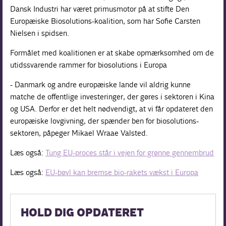
Dansk Industri har været primusmotor på at stifte Den
Europæiske Biosolutions-koalition, som har Sofie Carsten
Nielsen i spidsen.
Formålet med koalitionen er at skabe opmærksomhed om de
utidssvarende rammer for biosolutions i Europa
- Danmark og andre europæiske lande vil aldrig kunne
matche de offentlige investeringer, der gøres i sektoren i Kina
og USA. Derfor er det helt nødvendigt, at vi får opdateret den
europæiske lovgivning, der spænder ben for biosolutions-
sektoren, påpeger Mikael Wraae Valsted.
Læs også:
Tung EU-proces står i vejen for grønne gennembrud
Læs også:
EU-bøvl kan bremse bio-rakets vækst i Europa
HOLD DIG OPDATERET