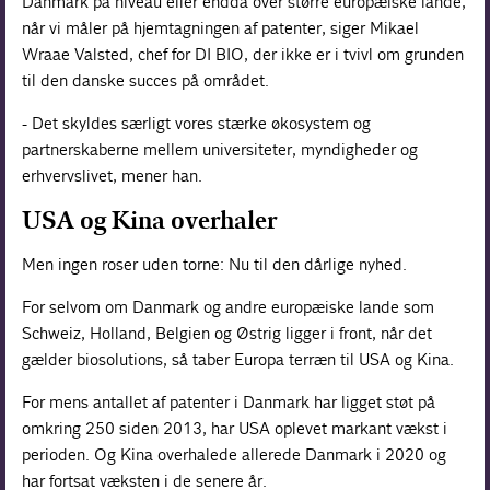
Danmark på niveau eller endda over større europæiske lande,
når vi måler på hjemtagningen af patenter, siger Mikael
Wraae Valsted, chef for DI BIO, der ikke er i tvivl om grunden
til den danske succes på området.
- Det skyldes særligt vores stærke økosystem og
partnerskaberne mellem universiteter, myndigheder og
erhvervslivet, mener han.
USA og Kina overhaler
Men ingen roser uden torne: Nu til den dårlige nyhed.
For selvom om Danmark og andre europæiske lande som
Schweiz, Holland, Belgien og Østrig ligger i front, når det
gælder biosolutions, så taber Europa terræn til USA og Kina.
For mens antallet af patenter i Danmark har ligget støt på
omkring 250 siden 2013, har USA oplevet markant vækst i
perioden. Og Kina overhalede allerede Danmark i 2020 og
har fortsat væksten i de senere år.