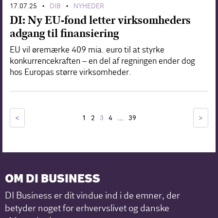
17.07.25
DIB
NYHEDER
•
•
DI: Ny EU-fond letter virksomheders
adgang til finansiering
EU vil øremærke 409 mia. euro til at styrke
konkurrencekraften – en del af regningen ender dog
hos Europas større virksomheder.
<
…
>
1
2
3
4
39
OM DI BUSINESS
DI Business er dit vindue ind i de emner, der
betyder noget for erhvervslivet og danske