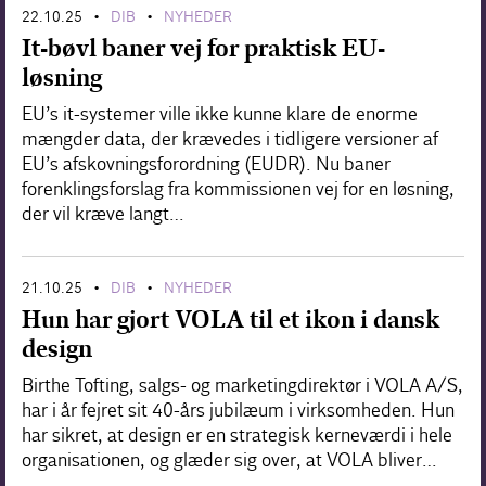
22.10.25
DIB
NYHEDER
•
•
Forskning
It-bøvl baner vej for praktisk EU-
løsning
EU’s it-systemer ville ikke kunne klare de enorme
mængder data, der krævedes i tidligere versioner af
EU’s afskovningsforordning (EUDR). Nu baner
forenklingsforslag fra kommissionen vej for en løsning,
der vil kræve langt…
21.10.25
DIB
NYHEDER
•
•
Hun har gjort VOLA til et ikon i dansk
design
Birthe Tofting, salgs- og marketingdirektør i VOLA A/S,
har i år fejret sit 40-års jubilæum i virksomheden. Hun
har sikret, at design er en strategisk kerneværdi i hele
organisationen, og glæder sig over, at VOLA bliver…