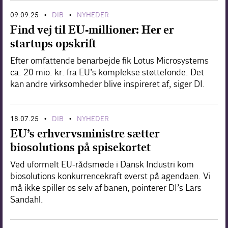
09.09.25
DIB
NYHEDER
•
•
Find vej til EU-millioner: Her er
startups opskrift
Efter omfattende benarbejde fik Lotus Microsystems
ca. 20 mio. kr. fra EU’s komplekse støttefonde. Det
kan andre virksomheder blive inspireret af, siger DI.
18.07.25
DIB
NYHEDER
•
•
EU’s erhvervsministre sætter
biosolutions på spisekortet
Ved uformelt EU-rådsmøde i Dansk Industri kom
biosolutions konkurrencekraft øverst på agendaen. Vi
må ikke spiller os selv af banen, pointerer DI’s Lars
Sandahl.