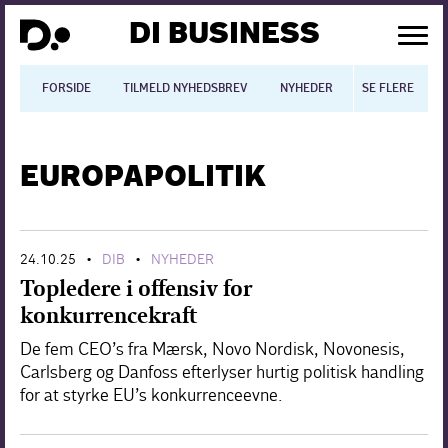
DI BUSINESS
FORSIDE
TILMELD NYHEDSBREV
NYHEDER
SE FLERE
BLOGS
N
EUROPAPOLITIK
Dansk økonomi
Digitalisering
24.10.25
DIB
NYHEDER
•
•
International økonomi
Topledere i offensiv for
Arbejdsmiljø
konkurrencekraft
De fem CEO’s fra Mærsk, Novo Nordisk, Novonesis,
Arbejdsmarkedet
Carlsberg og Danfoss efterlyser hurtig politisk handling
for at styrke EU’s konkurrenceevne.
Uddannelse
Europapolitik