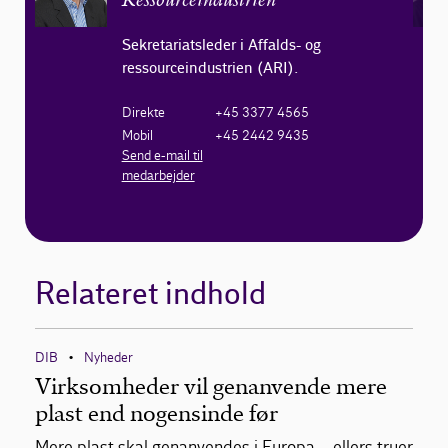
Ressourceindustrien
Sekretariatsleder i Affalds- og
ressourceindustrien (ARI).
Direkte
+45 3377 4565
Mobil
+45 2442 9435
Send e-mail til
medarbejder
Relateret indhold
DIB
Nyheder
•
Virksomheder vil genanvende mere
plast end nogensinde før
Mere plast skal genanvendes i Europa – ellers truer