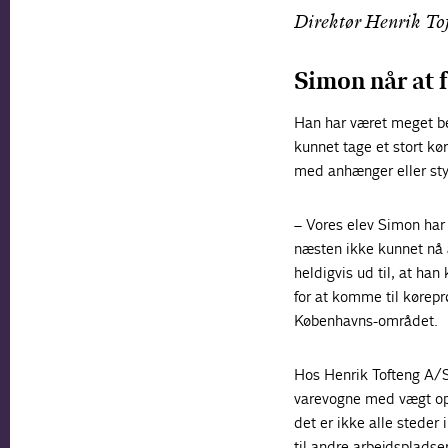
Direktør Henrik To
Simon når at f
Han har været meget bek
kunnet tage et stort køre
med anhænger eller sty
– Vores elev Simon har 
næsten ikke kunnet nå a
heldigvis ud til, at han
for at komme til kørepr
Københavns-området.
Hos Henrik Tofteng A/S 
varevogne med vægt op
det er ikke alle steder
til andre arbejdspladser