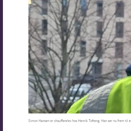
Simon Hansen er chaufførelev hos Henrik Tofteng. Han ser nu frem til en