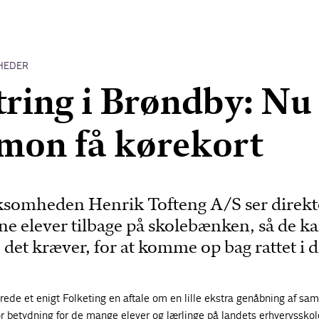
HEDER
tring i Brøndby: Nu
mon få kørekort
rksomheden Henrik Tofteng A/S ser direk
sine elever tilbage på skolebænken, så de ka
, det kræver, for at komme op bag rattet i 
ede et enigt Folketing en aftale om en lille ekstra genåbning af sam
r betydning for de mange elever og lærlinge på landets erhvervsskol