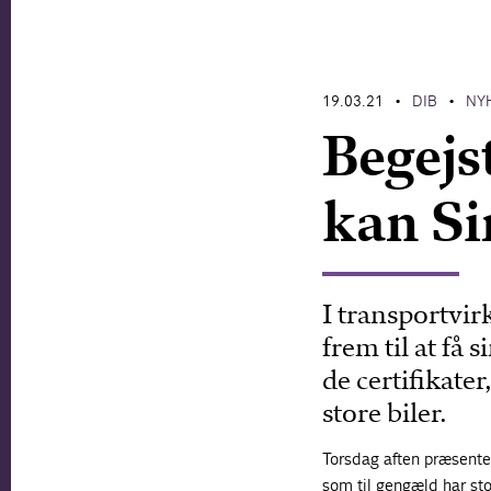
19.03.21
DIB
NY
•
•
Begejs
kan Si
I transportvi
frem til at få 
de certifikater
store biler.
Torsdag aften præsenter
som til gengæld har sto