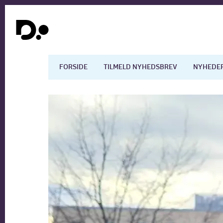
FORSIDE
TILMELD NYHEDSBREV
NYHEDE
Dansk økonomi
Digita
Arbejdsmarkedet
Uddan