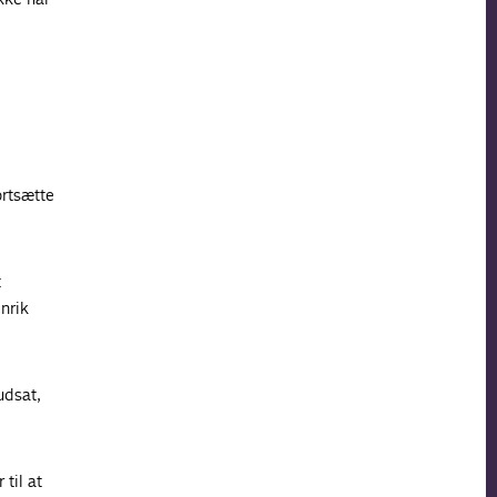
ortsætte
t
nrik
udsat,
til at