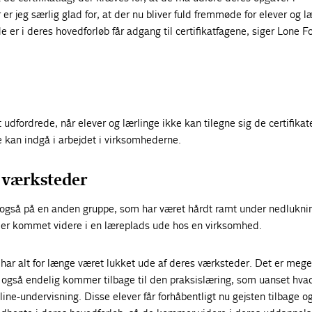
r jeg særlig glad for, at der nu bliver fuld fremmøde for elever og læ
e er i deres hovedforløb får adgang til certifikatfagene, siger Lone F
 udfordrede, når elever og lærlinge ikke kan tilegne sig de certifikat
e kan indgå i arbejdet i virksomhederne.
 værksteder
også på en anden gruppe, som har været hårdt ramt under nedlukni
 er kommet videre i en læreplads ude hos en virksomhed.
har alt for længe været lukket ude af deres værksteder. Det er meget
s også endelig kommer tilbage til den praksislæring, som uanset hva
line-undervisning. Disse elever får forhåbentligt nu gejsten tilbage o