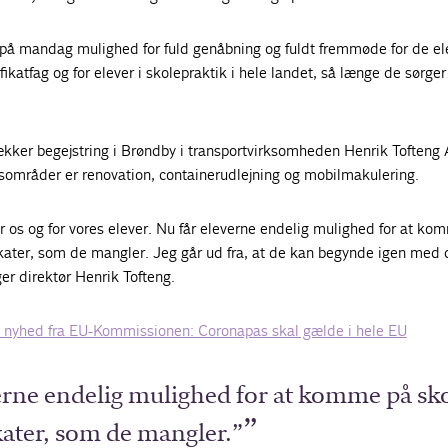
ra på mandag mulighed for fuld genåbning og fuldt fremmøde for de el
fikatfag og for elever i skolepraktik i hele landet, så længe de sørger 
ækker begejstring i Brøndby i transportvirksomheden Henrik Tofteng 
gsområder er renovation, containerudlejning og mobilmakulering.
for os og for vores elever. Nu får eleverne endelig mulighed for at ko
ikater, som de mangler. Jeg går ud fra, at de kan begynde igen med 
er direktør Henrik Tofteng.
 nyhed fra EU-Kommissionen: Coronapas skal gælde i hele EU
erne endelig mulighed for at komme på sk
ikater, som de mangler.”