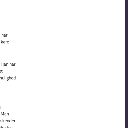
 har
, køre
. Han har
et
 mulighed
e
. Men
en kender
ikke har