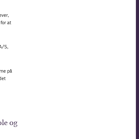
ever,
for at
A/S,
mme på
det
ole og