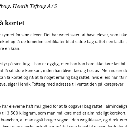
fteng, Henrik Tofteng A/S
å kortet
ymret for sine elever. Det har været svært at have elever, som ikke
kort og få de fornødne certifikater til at sidde bag rattet i en lastbil
re en kran.
styr på sine ting – han er dygtig, men han kan bare ikke køre lastbil
t få sit store kørekort, inden han bliver færdig hos os. Men nu ser d
 kan få kortet og nå at få noget erfaring bag rattet, hvis ellers han får
øve, siger Henrik Tofteng med adresse til ventetiden på køreprøver i
har eleverne haft mulighed for at få opgaver bag rattet i almindelig
 til 3.500 kilogram, som man må køre med et almindeligt kørekort
 i branchen, at man også bruger vogne i den vægtklasse, og direktør
, hvor man ganske enkelt har måttet sige farvel til elever, fordi der 