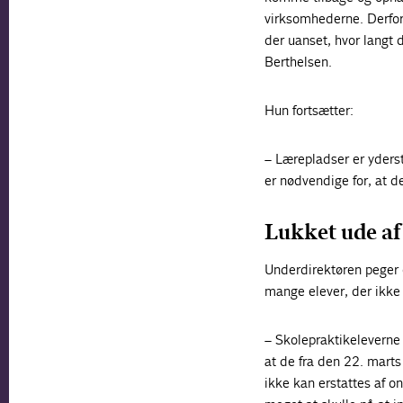
virksomhederne. Derfor e
der uanset, hvor langt d
Berthelsen.
Hun fortsætter:
– Lærepladser er yderst
er nødvendige for, at d
Lukket ude af
Underdirektøren peger 
mange elever, der ikke
– Skolepraktikeleverne 
at de fra den 22. mart
ikke kan erstattes af on