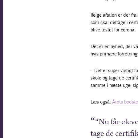
Ifølge aftalen er der f
som skal deltage i certi
blive testet for corona.
Det er en nyhed, der v
hvis primære forretnin
– Det er super vigtigt 
skole og tage de certif
samme i næste uge, sig
Læs også:
Årets bedste
“Nu får elev
tage de certif