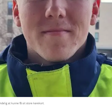
delig at kunne få sit store kørekort.