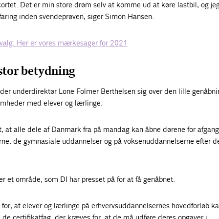
 kortet. Det er min store drøm selv at komme ud at køre lastbil, og je
erfaring inden svendeprøven, siger Simon Hansen.
valg: Her er vores mærkesager for 2021
 stor betydning
der underdirektør Lone Folmer Berthelsen sig over den lille genåbn
somheder med elever og lærlinge:
gt, at alle dele af Danmark fra på mandag kan åbne dørene for afgan
rne, de gymnasiale uddannelser og på voksenuddannelserne efter d
r et område, som DI har presset på for at få genåbnet.
for, at elever og lærlinge på erhvervsuddannelsernes hovedforløb k
e certifikatfag, der kræves for, at de må udføre deres opgaver i