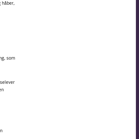
g håber,
ing, som
gselever
en
an