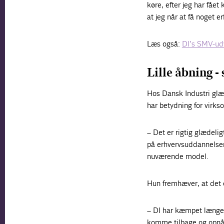
køre, efter jeg har fået
at jeg når at få noget 
Læs også:
DI’s SMV-ud
Lille åbning -
Hos Dansk Industri glæ
har betydning for virk
– Det er rigtig glædeli
på erhvervsuddannelse
nuværende model.
Hun fremhæver, at det e
– DI har kæmpet længe 
komme tilbage og opnå d