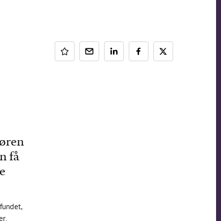
tøren
n få
de
fundet,
er.