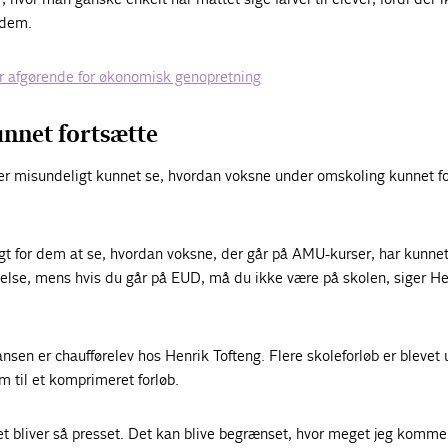
 dem.
r afgørende for økonomisk genopretning
nnet fortsætte
er misundeligt kunnet se, hvordan voksne under omskoling kunnet f
gt for dem at se, hvordan voksne, der går på AMU-kurser, har kunne
else, mens hvis du går på EUD, må du ikke være på skolen, siger He
en er chaufførelev hos Henrik Tofteng. Flere skoleforløb er blevet 
m til et komprimeret forløb.
det bliver så presset. Det kan blive begrænset, hvor meget jeg kommer 