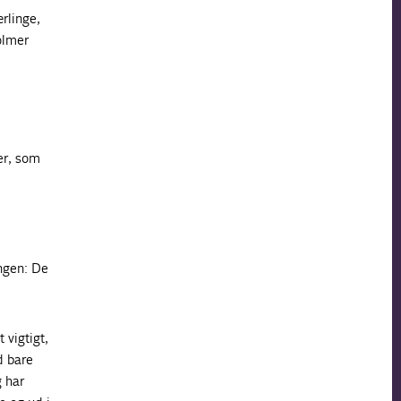
rlinge,
olmer
er, som
ngen: De
 vigtigt,
d bare
g har