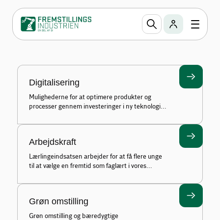
Fokusområder
Fremstillingsindustrien sætter fokus på
digitalisering, arbejdskraft, grøn omstilling og
ejerledelse, og former aktiviteter hertil, der
understøtter din virksomheds udvikling.
Digitalisering
Mulighederne for at optimere produkter og
processer gennem investeringer i ny teknologi i
form af administrative robotter eller VR.
Arbejdskraft
Lærlingeindsatsen arbejder for at få flere unge
til at vælge en fremtid som faglært i vores
virksomheder.
Grøn omstilling
Grøn omstilling og bæredygtige