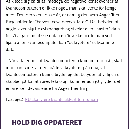
At klæde sig på til at imødegå de negative konsekvenser af
kvantecomputeren er ikke noget, man skal vente for længe
med. Det, der sker i disse år, er nemlig det, som Asger Trier
Bing kalder for “harvest now, decrypt later”. Det betyder, at
nogle laver skjulte cyberangreb og stjæler eller “høster” data
for så at gemme disse data i en årrække, indtil man ved
hjælp af en kvantecomputer kan “dekryptere” selvsamme
data.
- Når vi taler om, at kvantecomputeren kommer om ti år, skal
man bare vide, at den måde vi krypterer på i dag, vil
kvantecomputeren kunne bryde, og det betyder, at vi lige nu
skubber på for, at vores teknologi kommer ud i går, lyder det
en anelse ildevarslende fra Asger Trier Bing.
Læs også:
EU skal være kvantesikkert territorium
HOLD DIG OPDATERET