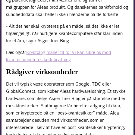
målgruppen for Aleas produkt. Og danskernes bankforhold og
sundhedsdata skal heller ikke i hænderne på de forkerte.
- Alt det her skal krypteres på en måde, så det ikke er let
tilgængeligt, når hurtigere kvantecomputere står klar inden
for et årti, siger Asger Trier Bing.
Læs også:
Kryptolog maner til ro: Vi kan sikre os mod
kvantecomputeres kodebrydning
Rådgiver virksomheder
Det vil typisk være operatører som Google, TDC eller
GlobalConnect, som køber Aleas hardwareløsning. Et stykke
hardware, som ifølge Asger Trier Bing er på størrelse med en
musikforstærker. Slutbrugerne får herefter adgang til data,
som er krypterede på en “post-kvantesikker” måde. Alea
samarbejder desuden med virksomheder, som er
interesserede i selv at have en post-kvantesikker kryptering,
fordi de har et datacenter og følsomme data.