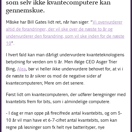
som selv ikke kvantecomputere kan
gennemskue.
Måske har Bill Gates lidt ret, når han siger: “
Vi overvurderer
altid de forandringer, der vil ske over de næste to år og
undervurderer den forandring, som vil ske inden for de næste
10
”.
I hvert fald kan man dårligt undervurdere kvanteteknologiens
betydning for verden om ti år. Men ifølge CEO Asger Trier
Bing,
Alea
, bør vi heller ikke undervurdere behovet for, at vi i
de næste to år sikrer os mod de negative sider af
kvantecomputeren; Mere om det senere.
Først lidt om kvantecomputeren, der udfører beregninger med
kvantebits frem for bits, som i almindelige computere.
- I dag er man oppe på firecifrede antal kvantebits, og om 5-
10 år vil man have et 6-7-cifret antal kvantebits, som kan
regne på løsninger som fx helt nye batterityper, nye