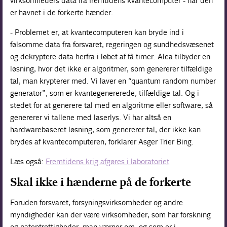
virksomheders data fra fremtidens kvantecomputer - når den
er havnet i de forkerte hænder.
- Problemet er, at kvantecomputeren kan bryde ind i
følsomme data fra forsvaret, regeringen og sundhedsvæsenet
og dekryptere data herfra i løbet af få timer. Alea tilbyder en
løsning, hvor det ikke er algoritmer, som genererer tilfældige
tal, man krypterer med. Vi laver en “quantum random number
generator”, som er kvantegenererede, tilfældige tal. Og i
stedet for at generere tal med en algoritme eller software, så
genererer vi tallene med laserlys. Vi har altså en
hardwarebaseret løsning, som genererer tal, der ikke kan
brydes af kvantecomputeren, forklarer Asger Trier Bing.
Læs også:
Fremtidens krig afgøres i laboratoriet
Skal ikke i hænderne på de forkerte
Foruden forsvaret, forsyningsvirksomheder og andre
myndigheder kan der være virksomheder, som har forskning
og patentrettigheder, man værner om, og som er i