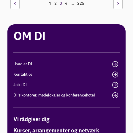
<
…
>
1
2
3
4
225
OM DI
Hvad er DI
Kontakt os
Job i DI
DI's kontorer, mødelokaler og konferencehotel
Vi rådgiver dig
Kurser, arrangementer og netværk