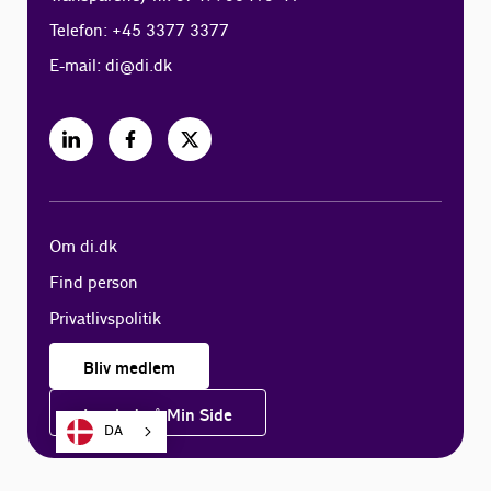
Telefon: +45 3377 3377
E-mail:
di@di.dk
Om di.dk
Find person
Privatlivspolitik
Bliv medlem
Log ind på Min Side
DA