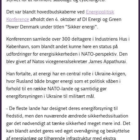
Det var blandt hovedbudskaberne ved
Energipolitisk
Konference
afholdt den 4. oktober af DI Energi og Green
Power Denmark under titlen ”Sikker energi”.
Konferencen samlede over 300 deltagere i Industriens Hus i
København, som blandt andet kunne høre en status på
udfordringer for energisikkerheden i NATO-perspektiv. Den
blev givet af Natos vicegeneralsekretær James Appathurai.
Han fortalte, at energi har en central rolle i Ukraine-krigen,
hvor Rusland både bruger energi som et politisk våben i
forhold til en række NATO-lande og samtidig gør
energiforsyningen i Ukraine til militært mål.
- De fleste lande har designet deres energiforsyning til
fredstid, men den nuværende ændrede sikkerhedssituation
gør det nødvendigt at tænke sikkerhed meget mere ind. Det
kan blandt andet gøres ved øget overvågning og beskyttelse
af energianlæg og tilhørende infrastruktur med ekstra