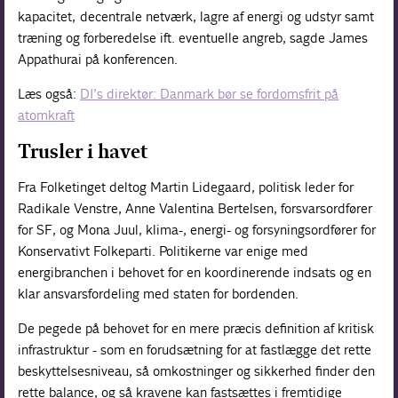
kapacitet, decentrale netværk, lagre af energi og udstyr samt
træning og forberedelse ift. eventuelle angreb, sagde James
Appathurai på konferencen.
Læs også:
DI’s direktør: Danmark bør se fordomsfrit på
atomkraft
Trusler i havet
Fra Folketinget deltog Martin Lidegaard, politisk leder for
Radikale Venstre, Anne Valentina Bertelsen, forsvarsordfører
for SF, og Mona Juul, klima-, energi- og forsyningsordfører for
Konservativt Folkeparti. Politikerne var enige med
energibranchen i behovet for en koordinerende indsats og en
klar ansvarsfordeling med staten for bordenden.
De pegede på behovet for en mere præcis definition af kritisk
infrastruktur - som en forudsætning for at fastlægge det rette
beskyttelsesniveau, så omkostninger og sikkerhed finder den
rette balance, og så kravene kan fastsættes i fremtidige