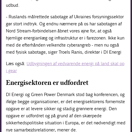
udbud.
- Ruslands målrettede sabotage af Ukraines forsyningssektor
gør stort indtryk. Og endnu nærmere på os har sabotagen af
Nord Stream-forbindelsen åbnet vores øjne for, at også
hjemlige energianlæg og infrastruktur er i farezonen. Ikke kun
med de efterhånden velkendte cyberangreb - men nu også
med fysisk sabotage, siger Troels Ranis, direktør i DI Energi
Læs også:
Udbygningen af vedvarende energi på land skal op
i gear
Energisektoren er udfordret
DI Energi og Green Power Denmark stod bag konferencen, og
ifølge begge organisationer, er det energisektorens fornemste
opgave er at levere sikker og stadig grønnere energi. Den
opgave er udfordret og på grund af den skærpede
sikkerhedspolitiske situation i Europa, er det nødvendigt med
nye samarbejdsrelationer, mener de.