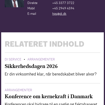
Direkte
+45 3377 3722
Mobil
+45 2949 4594
E-mail
hps@di.dk
RELATERET INDHOLD
DI SERVICE
ARRANGEMENTER
•
Sikkerhedsdagen 2026
Er din virksomhed klar, når beredskabet bliver alvor?
ARRANGEMENTER
Konference om kernekraft i Danmark
Konferencen skal bidrage til en saglig og faktabaseret