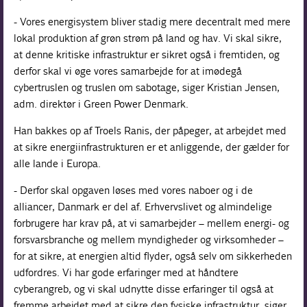
- Vores energisystem bliver stadig mere decentralt med mere
lokal produktion af grøn strøm på land og hav. Vi skal sikre,
at denne kritiske infrastruktur er sikret også i fremtiden, og
derfor skal vi øge vores samarbejde for at imødegå
cybertruslen og truslen om sabotage, siger Kristian Jensen,
adm. direktør i Green Power Denmark.
Han bakkes op af Troels Ranis, der påpeger, at arbejdet med
at sikre energiinfrastrukturen er et anliggende, der gælder for
alle lande i Europa.
- Derfor skal opgaven løses med vores naboer og i de
alliancer, Danmark er del af. Erhvervslivet og almindelige
forbrugere har krav på, at vi samarbejder – mellem energi- og
forsvarsbranche og mellem myndigheder og virksomheder –
for at sikre, at energien altid flyder, også selv om sikkerheden
udfordres. Vi har gode erfaringer med at håndtere
cyberangreb, og vi skal udnytte disse erfaringer til også at
fremme arbejdet med at sikre den fysiske infrastruktur, siger