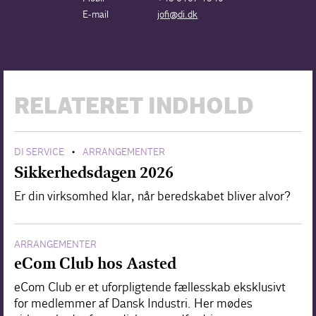
E-mail
jofi@di.dk
RELATERET INDHOLD
DI SERVICE
ARRANGEMENTER
•
Sikkerhedsdagen 2026
Er din virksomhed klar, når beredskabet bliver alvor?
ARRANGEMENTER
eCom Club hos Aasted
eCom Club er et uforpligtende fællesskab eksklusivt
for medlemmer af Dansk Industri. Her mødes