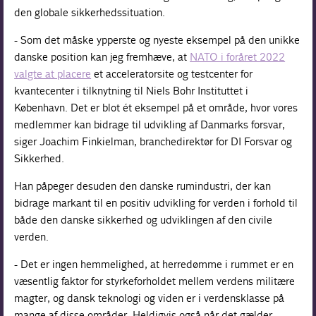
den globale sikkerhedssituation.
- Som det måske ypperste og nyeste eksempel på den unikke
danske position kan jeg fremhæve, at
NATO i foråret 2022
valgte at placere
et acceleratorsite og testcenter for
kvantecenter i tilknytning til Niels Bohr Instituttet i
København. Det er blot ét eksempel på et område, hvor vores
medlemmer kan bidrage til udvikling af Danmarks forsvar,
siger Joachim Finkielman, branchedirektør for DI Forsvar og
Sikkerhed.
Han påpeger desuden den danske rumindustri, der kan
bidrage markant til en positiv udvikling for verden i forhold til
både den danske sikkerhed og udviklingen af den civile
verden.
- Det er ingen hemmelighed, at herredømme i rummet er en
væsentlig faktor for styrkeforholdet mellem verdens militære
magter, og dansk teknologi og viden er i verdensklasse på
mange af disse områder. Heldigvis også når det gælder