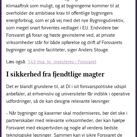
klimaaftryk som muligt, og at bygningerne kommer til at
overholder de ambitiøse krav til offentlige bygningers
energiforbrug, som er på vej med det nye Bygningsdirektiv,
som meget snart forventes vedtaget i EU. Endvidere bør
Forsvaret gå foran og høste gevinsterne ved, at private
virksomheder står for både opførelse og drift af Forsvarets
bygninger og andre faciliteter, siger Anders Stouge.
Læs også:
143 mia. kr. investeres i Forsvaret
I sikkerhed fra fjendtlige magter
Det er blandt grundene til, at DI i sit forsvarspolitiske udspil
anbefaler, at erhvervsliv og universiteter får indblik i operative
udfordringer, så de kan designe relevante løsninger.
- Når bygninger og kaserner skal moderniseres, bør det ske i
partnerskaber med relevante virksomheder, der kan hjælpe
Forsvaret med ekspertviden og nogle af verdens bedste
teknologiske løsninger. Sammen kan vi sikre Forsvaret de