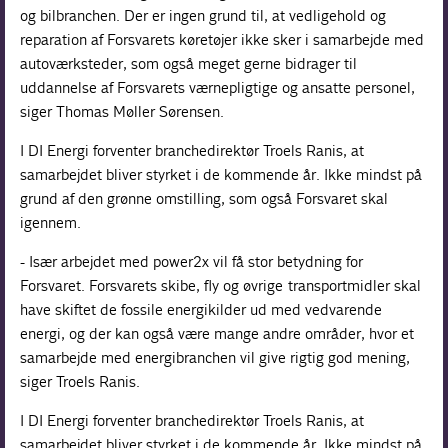
og bilbranchen. Der er ingen grund til, at vedligehold og
reparation af Forsvarets køretøjer ikke sker i samarbejde med
autoværksteder, som også meget gerne bidrager til
uddannelse af Forsvarets værnepligtige og ansatte personel,
siger Thomas Møller Sørensen.
I DI Energi forventer branchedirektør Troels Ranis, at
samarbejdet bliver styrket i de kommende år. Ikke mindst på
grund af den grønne omstilling, som også Forsvaret skal
igennem.
- Især arbejdet med power2x vil få stor betydning for
Forsvaret. Forsvarets skibe, fly og øvrige transportmidler skal
have skiftet de fossile energikilder ud med vedvarende
energi, og der kan også være mange andre områder, hvor et
samarbejde med energibranchen vil give rigtig god mening,
siger Troels Ranis.
I DI Energi forventer branchedirektør Troels Ranis, at
samarbejdet bliver styrket i de kommende år. Ikke mindst på