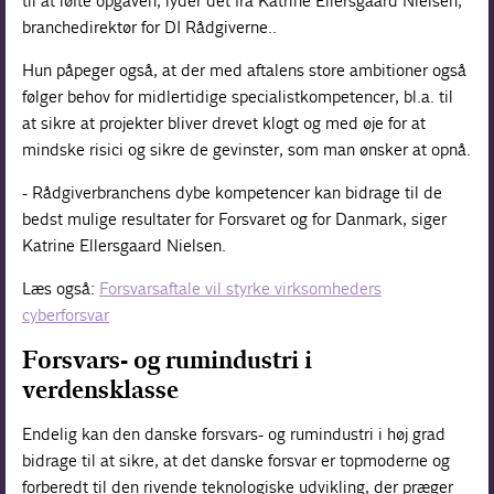
til at løfte opgaven, lyder det fra Katrine Ellersgaard Nielsen,
branchedirektør for DI Rådgiverne..
Hun påpeger også, at der med aftalens store ambitioner også
følger behov for midlertidige specialistkompetencer, bl.a. til
at sikre at projekter bliver drevet klogt og med øje for at
mindske risici og sikre de gevinster, som man ønsker at opnå.
- Rådgiverbranchens dybe kompetencer kan bidrage til de
bedst mulige resultater for Forsvaret og for Danmark, siger
Katrine Ellersgaard Nielsen.
Læs også:
Forsvarsaftale vil styrke virksomheders
cyberforsvar
Forsvars- og rumindustri i
verdensklasse
Endelig kan den danske forsvars- og rumindustri i høj grad
bidrage til at sikre, at det danske forsvar er topmoderne og
forberedt til den rivende teknologiske udvikling, der præger