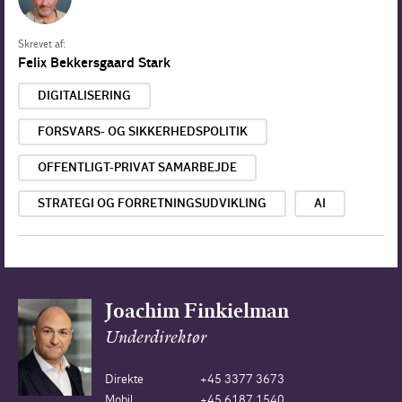
Skrevet af:
Felix Bekkersgaard Stark
DIGITALISERING
FORSVARS- OG SIKKERHEDSPOLITIK
OFFENTLIGT-PRIVAT SAMARBEJDE
STRATEGI OG FORRETNINGSUDVIKLING
AI
Joachim Finkielman
Underdirektør
Direkte
+45 3377 3673
Mobil
+45 6187 1540