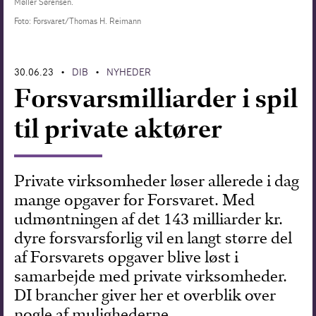
Møller Sørensen.
Foto: Forsvaret/Thomas H. Reimann
Forskning
30.06.23
DIB
NYHEDER
•
•
Forsvarsmilliarder i spil
til private aktører
Private virksomheder løser allerede i dag
mange opgaver for Forsvaret. Med
udmøntningen af det 143 milliarder kr.
dyre forsvarsforlig vil en langt større del
af Forsvarets opgaver blive løst i
samarbejde med private virksomheder.
DI brancher giver her et overblik over
nogle af mulighederne.