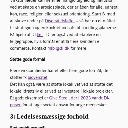
Virksomheder kan fremme mangfoldighed og inklusion
ved at skabe en arbejdsplads, der er åben for alle, uanset
køn, race, religion eller seksuel orientering. Start fx med
at skrive under på
Diversitetsløftet
– så har du et måltal
til strategien og en konkret indsats til handlingsplanerne.
Få hjælp af DI
her
. DI er også ved at etablere en
følgegruppe, hvis formål er at få flere kvinder i e-
commerce, kontakt
mlbi@di.dk
for mere.
Støtte gode formål
Flere virksomheder har et eller flere gode formål, de
støtter fx
bioversitet
.
Det kan også være at støtte lokallivet ved at støtte det
lokale idrætsliv eller ved at investere i lokale projekter.
Et godt eksempel er
Give Steel, der i 2023 vandt DI-
prisen
for at tage socialt ansvar for unge mennesker.
3: Ledelsesmæssige forhold
Sæt ambitiøse mål