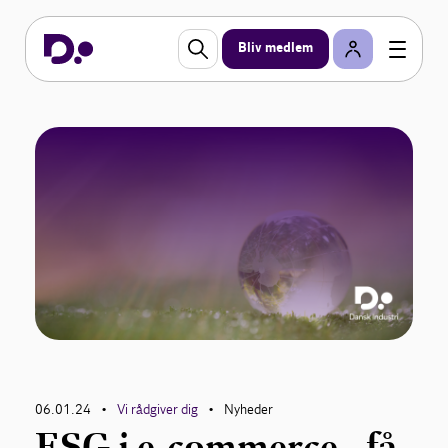
Bliv medlem
06.01.24
Vi rådgiver dig
Nyheder
•
•
ESG i e-commerce - få